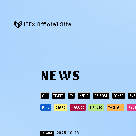
ICEx Official Site
NEWS
ALL
TICKET
TV
MEDIA
RELEASE
OTHER
EVE
RIKU
OTARO
HARUSE
HAKUTO
TOSHIAKI
RYU
2025.10.23
KIRARI