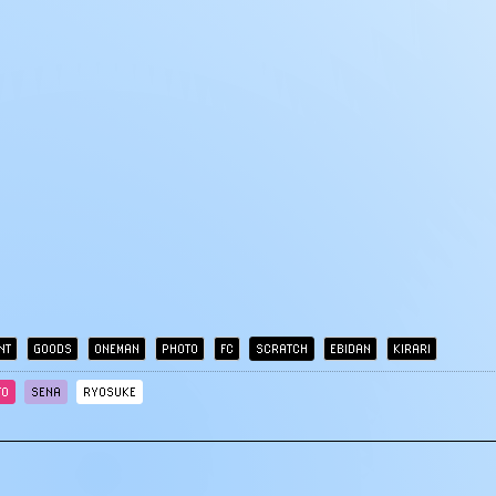
NT
GOODS
ONEMAN
PHOTO
FC
SCRATCH
EBIDAN
KIRARI
TO
SENA
RYOSUKE