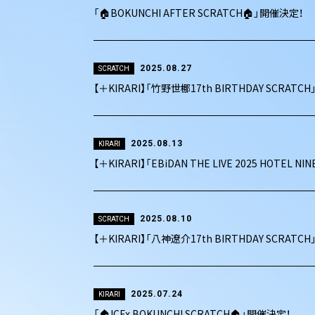
「🏠BOKUNCHI AFTER SCRATCH🏠」開催決定！
2025.08.27
SCRATCH
【＋KIRARI】「竹野世梛17th BIRTHDAY SCRATC
2025.08.13
KIRARI
【＋KIRARI】「EBiDAN THE LIVE 2025 HOTE
2025.08.10
SCRATCH
【＋KIRARI】「八神遼介17th BIRTHDAY SCRATC
2025.07.24
KIRARI
「🏠ICEx BOKUNCHI SCRATCH🏠」開催決定！