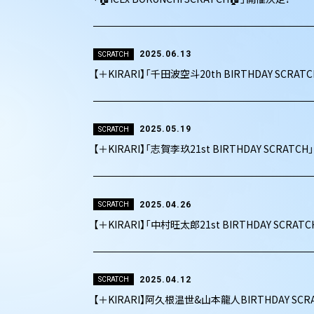
2025.06.13
SCRATCH
【＋KIRARI】「千田波空斗20th BIRTHDAY SCRA
2025.05.19
SCRATCH
【＋KIRARI】「志賀李玖21st BIRTHDAY SCRATC
2025.04.26
SCRATCH
【＋KIRARI】「中村旺太郎21st BIRTHDAY SCRA
2025.04.12
SCRATCH
【＋KIRARI】阿久根温世&山本龍人BIRTHDAY SC