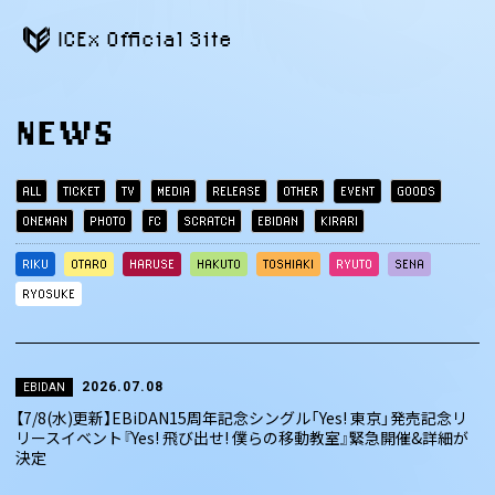
ICEx Official Site
NEWS
ALL
TICKET
TV
MEDIA
RELEASE
OTHER
EVENT
GOODS
ONEMAN
PHOTO
FC
SCRATCH
EBIDAN
KIRARI
RIKU
OTARO
HARUSE
HAKUTO
TOSHIAKI
RYUTO
SENA
RYOSUKE
2026.07.08
EBIDAN
【7/8(水)更新】EBiDAN15周年記念シングル「Yes! 東京」発売記念リ
リースイベント『Yes! 飛び出せ! 僕らの移動教室』緊急開催&詳細が
決定