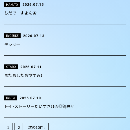
2026.07.15
HAKUTO
ちだでーすよん🦋
2026.07.13
RYOSUKE
やっほー
2026.07.11
OTARO
またあしたおやすみ！
2026.07.10
RYUTO
トイ・ストーリーだいすき！！🐴🤠🚀🐸🧻
1
2
次の10件 ›