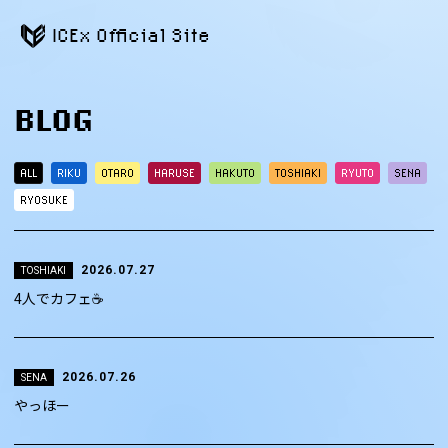
ICEx Official Site
BLOG
ALL
RIKU
OTARO
HARUSE
HAKUTO
TOSHIAKI
RYUTO
SENA
RYOSUKE
2026.07.27
TOSHIAKI
4人でカフェ☕️
2026.07.26
SENA
やっほー