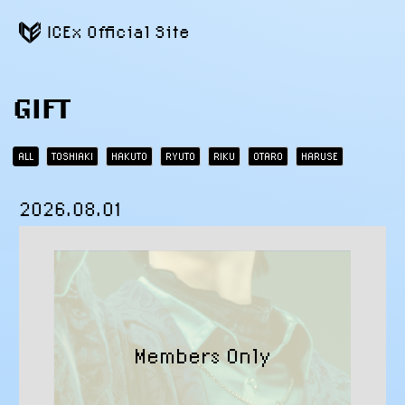
ICEx Official Site
GIFT
ALL
TOSHIAKI
HAKUTO
RYUTO
RIKU
OTARO
HARUSE
2026.08.01