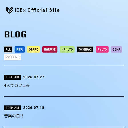
ICEx Official Site
BLOG
ALL
RIKU
OTARO
HARUSE
HAKUTO
TOSHIAKI
RYUTO
SENA
RYOSUKE
2026.07.27
TOSHIAKI
4人でカフェ☕️
2026.07.18
TOSHIAKI
音楽の日！！