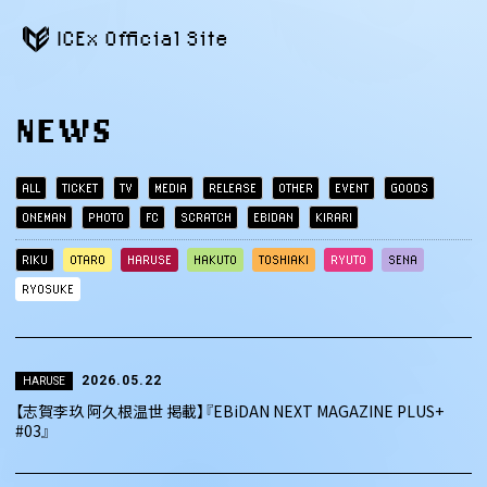
ICEx Official Site
NEWS
ALL
TICKET
TV
MEDIA
RELEASE
OTHER
EVENT
GOODS
ONEMAN
PHOTO
FC
SCRATCH
EBIDAN
KIRARI
RIKU
OTARO
HARUSE
HAKUTO
TOSHIAKI
RYUTO
SENA
RYOSUKE
2026.05.22
HARUSE
【志賀李玖 阿久根温世 掲載】『EBiDAN NEXT MAGAZINE PLUS+
#03』