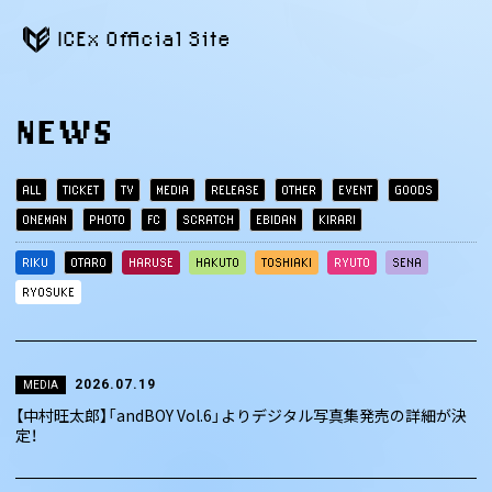
ICEx Official Site
NEWS
ALL
TICKET
TV
MEDIA
RELEASE
OTHER
EVENT
GOODS
ONEMAN
PHOTO
FC
SCRATCH
EBIDAN
KIRARI
RIKU
OTARO
HARUSE
HAKUTO
TOSHIAKI
RYUTO
SENA
RYOSUKE
2026.07.19
MEDIA
【中村旺太郎】「andBOY Vol.6」よりデジタル写真集発売の詳細が決
定！