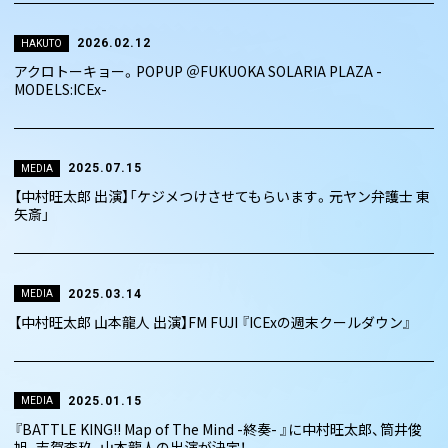
2026.02.12
HAKUTO
アクロトーキョー。POPUP ＠FUKUOKA SOLARIA PLAZA -
MODELS:ICEx-
2025.07.15
MEDIA
【中村旺太郎 出演】「ケジメつけさせてもらいます。元ヤン弁護士 東
矢斎」
2025.03.14
MEDIA
【中村旺太郎 山本龍人 出演】FM FUJI 『ICExの週末クールダウン』
2025.01.15
MEDIA
『BATTLE KING!! Map of The Mind -終奏- 』に中村旺太郎、筒井俊
旭、志賀李玖、山本龍人の出演が決定！