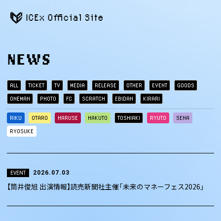
ICEx Official Site
NEWS
ALL
TICKET
TV
MEDIA
RELEASE
OTHER
EVENT
GOODS
ONEMAN
PHOTO
FC
SCRATCH
EBIDAN
KIRARI
RIKU
OTARO
HARUSE
HAKUTO
TOSHIAKI
RYUTO
SENA
RYOSUKE
2026.07.03
EVENT
【筒井俊旭 出演情報】読売新聞社主催「未来のマネーフェス2026」