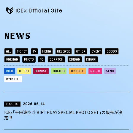
ICEx Official Site
NEWS
ALL
TICKET
TV
MEDIA
RELEASE
OTHER
EVENT
GOODS
ONEMAN
PHOTO
FC
SCRATCH
EBIDAN
KIRARI
RIKU
OTARO
HARUSE
HAKUTO
TOSHIAKI
RYUTO
SENA
RYOSUKE
2026.06.14
HAKUTO
ICEx「千田波空斗 BIRTHDAY SPECIAL PHOTO SET」の販売が決
定!!!