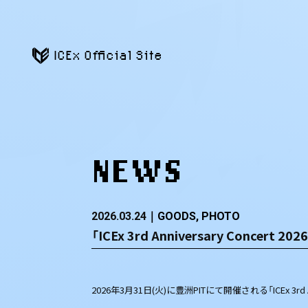
ICEx Official Site
NEWS
2026.03.24
GOODS
PHOTO
「ICEx 3rd Anniversary Conce
2026年3月31日(火)に豊洲PITにて開催される「ICEx 3rd 