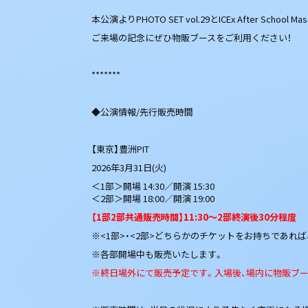
本公演よりPHOTO SET vol.29とICEx After Schoo
ご来場の記念にぜひ物販ブースをご利用ください！
*******
◆公演情報/先行販売時間
【東京】豊洲PIT
2026年3月31日(火)
＜1部＞開場 14:30／開演 15:30
＜2部＞開場 18:00／開演 19:00
【1部2部共通販売時間】11:30～2部終演後30分程度
※<1部>・<2部>どちらかのチケットをお持ちであれば
※各部開場中も販売いたします。
※終日場外にて販売予定です。入場後、場内に物販ブ