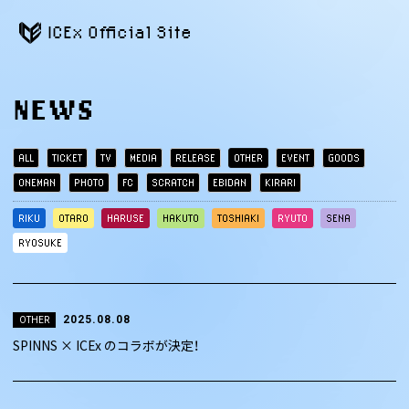
ICEx Official Site
NEWS
ALL
TICKET
TV
MEDIA
RELEASE
OTHER
EVENT
GOODS
ONEMAN
PHOTO
FC
SCRATCH
EBIDAN
KIRARI
RIKU
OTARO
HARUSE
HAKUTO
TOSHIAKI
RYUTO
SENA
RYOSUKE
2025.08.08
OTHER
SPINNS × ICEx のコラボが決定！