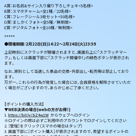
A賞：お名前&サイン入り撮り下ろしチェキ<5名様>
B賞：スマホチャーム<全1種／22名様>
C賞：フレークシール3枚セット<50名様>
D賞：ましかくフォト<全5種／無制限>
E賞：デジタルフォト<全10種／無制限>
+++++
●開催期間：2月22日(日)14:22〜2月24日(火)23:59
上記時刻にスクラッチが開催されますと、画面右上に「スクラッチマー
ク」、もしくは画面下部に「スクラッチ開催中！」の緑色ボタンが表示され
ます。
なお、原則として当選した景品の交換・外部出し・転売等は禁止しており
ます。
万が一、これらの行為が発覚した場合には、会員資格を解除させていただ
く場合がございますので、あらかじめご了承ください。
【ポイントの購入方法】
▼WEB決済の場合(webの方がお得！)
1.
https://bit.ly/3iZ4w1W
からウェブへログイン
※ログインの際は必ずご利用中のアカウントでログインしてください
2. ［管理］をクリック（スマホの場合はタップ）
3. 画面下部に［ポイント購入］が表示されますので、希望するポイントの