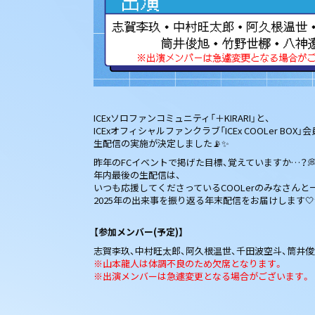
ICExソロファンコミュニティ「＋KIRARI」と、
ICExオフィシャルファンクラブ「ICEx COOLer BOX」
生配信の実施が決定しました📡✨
昨年のFCイベントで掲げた目標、覚えていますか…？
年内最後の生配信は、
いつも応援してくださっているCOOLerのみなさんと
2025年の出来事を振り返る年末配信をお届けします🤍
【参加メンバー(予定)】
志賀李玖、中村旺太郎、阿久根温世、千田波空斗、筒井俊
※山本龍人は体調不良のため欠席となります。
※出演メンバーは急遽変更となる場合がございます。