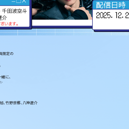
会員限定の

一緒に、
✨
旭、竹野世梛、八神遼介