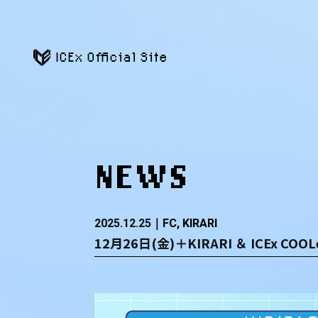
ICEx Official Site
NEWS
2025.12.25
FC
KIRARI
12月26日(金)＋KIRARI ＆ ICEx C