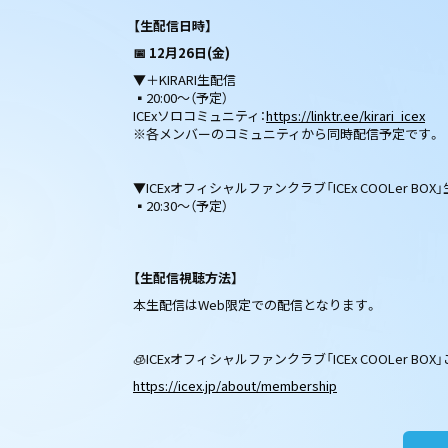
【生配信日時】
📅 12月26日(金)
▼＋KIRARI生配信
▪20:00〜（予定）
ICExソロコミュニティ：
https://linktr.ee/kirari_icex
※各メンバーのコミュニティから同時配信予定です。
▼ICExオフィシャルファンクラブ「ICEx COOLer BOX
▪20:30〜（予定）
【生配信視聴方法】
本生配信はWeb限定での配信となります。
🧊ICExオフィシャルファンクラブ「ICEx COOLer B
https://icex.jp/about/membership