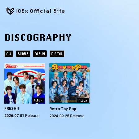
ICEx Official Site
DISCOGRAPHY
ALL
SINGLE
ALBUM
DIGITAL
ALBUM
ALBUM
FRESH!!
Retro Toy Pop
Release
Release
2026.07.01
2024.09.25