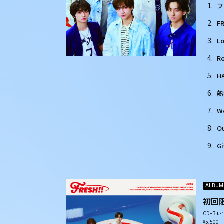
1.
プ
2.
FR
3.
Lo
4.
Re
5.
H
6.
熱
7.
We
8.
Ou
9.
Gi
ALBUM
初回
CD+Blu-r
¥5,500