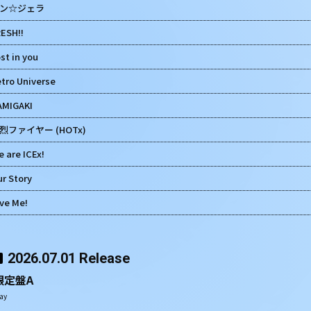
ン☆ジェラ
ESH!!
st in you
tro Universe
AMIGAKI
烈ファイヤー (HOTx)
 are ICEx!
r Story
ve Me!
2026.07.01 Release
限定盤A
ay