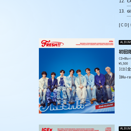
12.
C
13.
Gl
[ＣＤ
ALBUM
初回
CD+Blu-r
¥5,500
［CD］
［Blu-
ALBUM