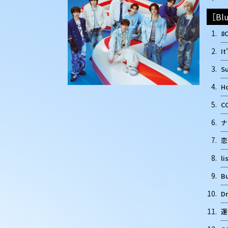
［Blu
1.
8
2.
It
3.
S
4.
H
5.
C
6.
ナ
7.
恋
8.
li
9.
Bu
10.
Dr
11.
運