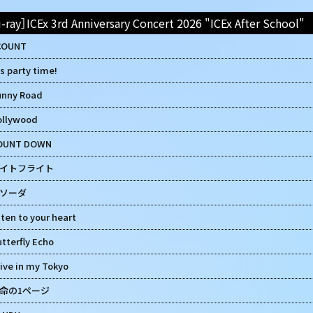
-ray］ICEx 3rd Anniversary Concert 2026 "ICEx After School"
COUNT
's party time!
unny Road
ollywood
OUNT DOWN
イトフライト
ソーダ
sten to your heart
tterfly Echo
ive in my Tokyo
命の1ページ