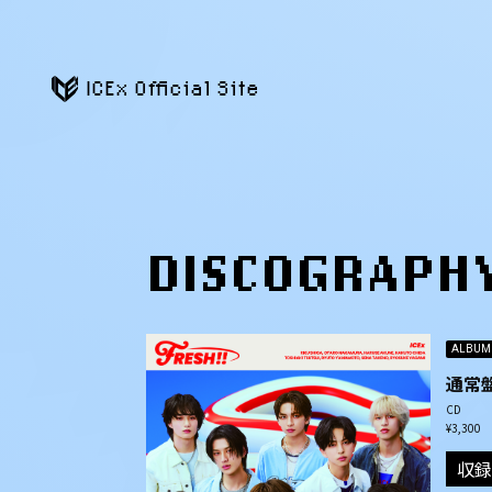
ICEx Official Site
DISCOGRAPH
ALBUM
通常
CD
¥3,300
収録