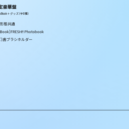
限定豪華盤
toBook＋グッズ（全8種）
全形態共通
oBook］FRESH!! Photobook
ズ］歯ブラシホルダー