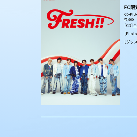
FC
CD+Pho
¥9,900
［CD］
［Phot
［グッ