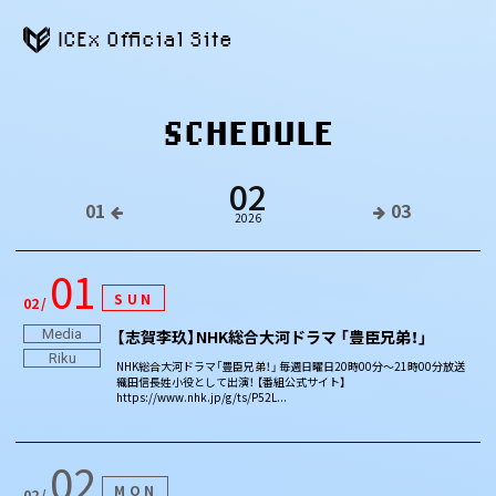
ICEx Official Site
SCHEDULE
02
01
03
2026
01
SUN
02
Media
【志賀李玖】NHK総合大河ドラマ 「豊臣兄弟！」
Riku
NHK総合大河ドラマ「豊臣兄弟！」 毎週日曜日20時00分～21時00分放送
織田信長姓小役として出演！ 【番組公式サイト】
https://www.nhk.jp/g/ts/P52L...
02
MON
02