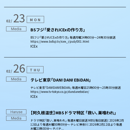
23
MON
02
Media
BSフジ「愛されICExの作り方」
BSフジ「愛されICExの作り方」 毎週月曜24時00分〜24時30分放送
https://www.bsfuji.tv/icex_i/pub/001.html
ICEx
26
THU
02
Media
テレビ東京「DAN! DAN! EBiDAN」
テレビ東京「DAN!DAN!EBiDAN」 毎週木曜日25時00分～25時30分放送
https://www.tv-tokyo.co.jp/dandanebidan/
ICEx
Haruse
【阿久根温世】MBSドラマ特区 「救い、巣喰われ」
Media
ドラマ特区「救い、巣喰われ」 毎週木曜日放送 MBS(毎日放送)：2026年2月
12日より毎週木曜00時59分～ テレビ神奈川：2026年2月12日より毎週
木曜23時30分～ チバテ...