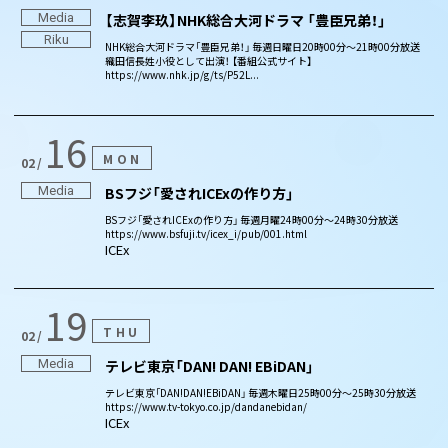
Media
【志賀李玖】NHK総合大河ドラマ 「豊臣兄弟！」
Riku
NHK総合大河ドラマ「豊臣兄弟！」 毎週日曜日20時00分～21時00分放送
織田信長姓小役として出演！ 【番組公式サイト】
https://www.nhk.jp/g/ts/P52L...
16
MON
02
Media
BSフジ「愛されICExの作り方」
BSフジ「愛されICExの作り方」 毎週月曜24時00分〜24時30分放送
https://www.bsfuji.tv/icex_i/pub/001.html
ICEx
19
THU
02
Media
テレビ東京「DAN! DAN! EBiDAN」
テレビ東京「DAN!DAN!EBiDAN」 毎週木曜日25時00分～25時30分放送
https://www.tv-tokyo.co.jp/dandanebidan/
ICEx