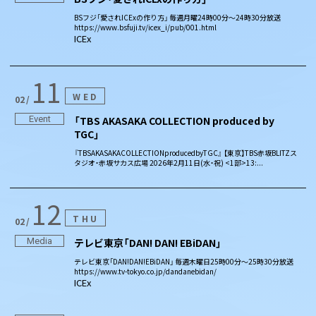
BSフジ「愛されICExの作り方」 毎週月曜24時00分〜24時30分放送
https://www.bsfuji.tv/icex_i/pub/001.html
ICEx
11
WED
02
Event
「TBS AKASAKA COLLECTION produced by
TGC」
『TBSAKASAKACOLLECTIONproducedbyTGC』 【東京】TBS赤坂BLITZス
タジオ・赤坂サカス広場 2026年2月11日(水・祝) <1部>13:...
12
THU
02
Media
テレビ東京「DAN! DAN! EBiDAN」
テレビ東京「DAN!DAN!EBiDAN」 毎週木曜日25時00分～25時30分放送
https://www.tv-tokyo.co.jp/dandanebidan/
ICEx