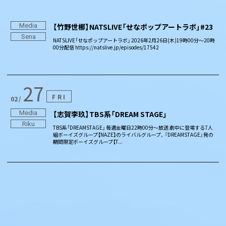
Media
【竹野世梛】NATSLIVE「せなポップアートラボ」#23
Sena
NATSLIVE「せなポップアートラボ」 2026年2月26日(木)19時00分～20時
00分配信 https://natslive.jp/episodes/17542
27
FRI
02
Media
【志賀李玖】TBS系「DREAM STAGE」
Riku
TBS系「DREAMSTAGE」 毎週金曜日22時00分～放送 劇中に登場する7人
組ボーイズグループ【NAZE】のライバルグループ、 『DREAMSTAGE』発の
期間限定ボーイズグループ【T...