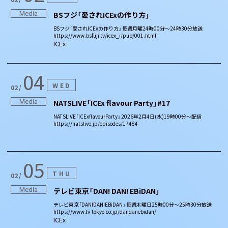
Media
BSフジ「愛されICExの作り方」
BSフジ「愛されICExの作り方」 毎週月曜24時00分〜24時30分放送
https://www.bsfuji.tv/icex_i/pub/001.html
ICEx
04
WED
02
Media
NATSLIVE「ICEx flavour Party」#17
NATSLIVE「ICExflavourParty」 2026年2月4日(水)19時00分～配信
https://natslive.jp/episodes/17484
05
THU
02
Media
テレビ東京「DAN! DAN! EBiDAN」
テレビ東京「DAN!DAN!EBiDAN」 毎週木曜日25時00分～25時30分放送
https://www.tv-tokyo.co.jp/dandanebidan/
ICEx