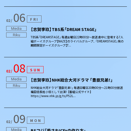
06
FRI
02
Media
【志賀李玖】TBS系「DREAM STAGE」
Riku
TBS系「DREAMSTAGE」 毎週金曜日22時00分～放送 劇中に登場する7人
組ボーイズグループ【NAZE】のライバルグループ、 『DREAMSTAGE』発の
期間限定ボーイズグループ【T...
08
SUN
02
Media
【志賀李玖】NHK総合大河ドラマ 「豊臣兄弟！」
Riku
NHK総合大河ドラマ「豊臣兄弟！」 毎週日曜日20時00分～21時00分放送
織田信長姓小役として出演！ 【番組公式サイト】
https://www.nhk.jp/g/ts/P52L...
09
MON
02
Media
BSフジ「愛されICExの作り方」