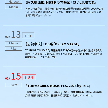
Haruse
【阿久根温世】MBSドラマ特区 「救い、巣喰われ」
Media
ドラマ特区「救い、巣喰われ」 毎週木曜日放送 MBS(毎日放送)：2026年2月
12日より毎週木曜00時59分～ テレビ神奈川：2026年2月12日より毎週
木曜23時30分～ チバテ...
13
FRI
02
Media
【志賀李玖】TBS系「DREAM STAGE」
Riku
TBS系「DREAMSTAGE」 毎週金曜日22時00分～放送 劇中に登場する7人
組ボーイズグループ【NAZE】のライバルグループ、 『DREAMSTAGE』発の
期間限定ボーイズグループ【T...
15
SUN
02
Event
「TOKYO GIRLS MUSIC FES. 2026 by TGC」
『TOKYOGIRLSMUSICFES.2026byTGC』 【神奈川】横浜BUNTAI 2026年2
月15日(日)開場13:00／開演15:00（予定） ＜公式サイト＞http...