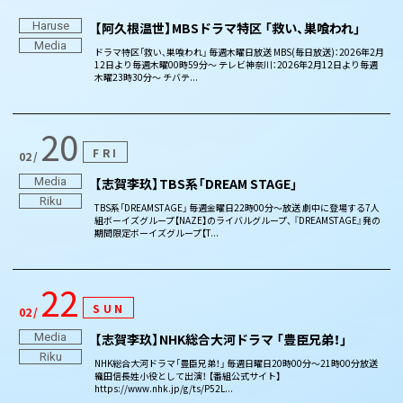
Haruse
【阿久根温世】MBSドラマ特区 「救い、巣喰われ」
Media
ドラマ特区「救い、巣喰われ」 毎週木曜日放送 MBS(毎日放送)：2026年2月
12日より毎週木曜00時59分～ テレビ神奈川：2026年2月12日より毎週
木曜23時30分～ チバテ...
20
FRI
02
Media
【志賀李玖】TBS系「DREAM STAGE」
Riku
TBS系「DREAMSTAGE」 毎週金曜日22時00分～放送 劇中に登場する7人
組ボーイズグループ【NAZE】のライバルグループ、 『DREAMSTAGE』発の
期間限定ボーイズグループ【T...
22
SUN
02
Media
【志賀李玖】NHK総合大河ドラマ 「豊臣兄弟！」
Riku
NHK総合大河ドラマ「豊臣兄弟！」 毎週日曜日20時00分～21時00分放送
織田信長姓小役として出演！ 【番組公式サイト】
https://www.nhk.jp/g/ts/P52L...