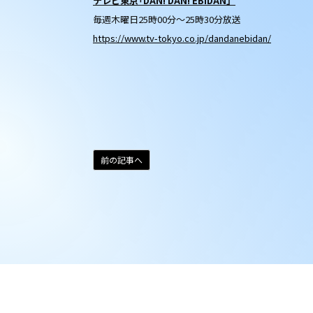
テレビ東京「DAN! DAN! EBiDAN」
毎週木曜日25時00分～25時30分放送
https://www.tv-tokyo.co.jp/dandanebidan/
前の記事へ