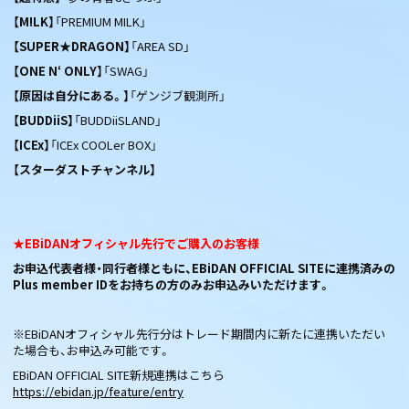
【M!LK】
「PREMIUM MILK」
【SUPER★DRAGON】
「AREA SD」
【ONE N‘ ONLY】
「SWAG」
【原因は自分にある。】
「ゲンジブ観測所」
【BUDDiiS】
「BUDDiiSLAND」
【ICEx】
「ICEx COOLer BOX」
【スターダストチャンネル】
★EBiDANオフィシャル先行でご
購入のお客様
お申込代表者様・同行者様ともに、EBiDAN OFFICIAL SITEに連携済みの
Plus member IDをお持ちの方のみお申込みいただけます。
※EBiDANオフィシャル先行分はトレード期間内に新たに連携いただい
た場合も、お申込み可能です。
EBiDAN OFFICIAL SITE新規連携はこちら
https://ebidan.jp/feature/entry