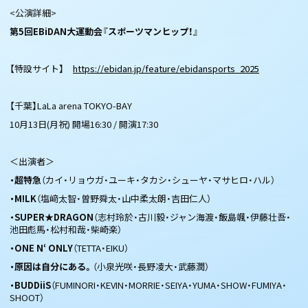
<公演詳細>
第5回EBiDAN大運動会『スポーツマンヒップ！』
【特設サイト】
https://ebidan.jp/feature/ebidansports_2025
【千葉】LaLa arena TOKYO-BAY
10月13日(月祝) 開場16:30 / 開演17:30
＜出演者＞
・超特急
（カイ・リョウガ・ユーキ・タカシ・シューヤ・マサヒロ・ハル）
・M!LK
（塩﨑太智・曽野舜太・山中柔太朗・吉田仁人）
・SUPER★DRAGON
（志村玲於・古川毅・ジャン海渡・飯島颯・伊藤壮吾・
池田彪馬・松村和哉・柴崎楽）
・ONE N‘ ONLY
（TETTA・EIKU）
・原因は自分にある。
（小泉光咲・長野凌大・武藤潤）
・BUDDiiS
（FUMINORI・KEVIN・MORRIE・SEIYA・YUMA・SHOW・FUMIYA・
SHOOT）