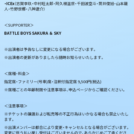
・ICEx
（志賀李玖・中村旺太郎・阿久根温世・千田波空斗・筒井俊旭・山本龍
人・竹野世梛・八神遼介）
＜SUPPORTER＞
BATTLE BOYS SAKURA ＆ SKY
※出演者は予告なしに変更になる場合がございます。
※出演者の更新がありましたら随時お知らせいたします。
＜席種・料金＞
指定席・ファミリー(号車)席・注釈付指定席 9,500円(税込)
※席種ごとの年齢制限や注意事項は、申込ページからご確認ください。
＜注意事項＞
※チケットの譲渡および転売等の不正行為はいかなる場合も禁止いたし
ます。
※出演メンバーは都合により変更・キャンセルとなる場合がございます。
変更に伴う払い戻し受付はございませんので、あらかじめご了承くださ