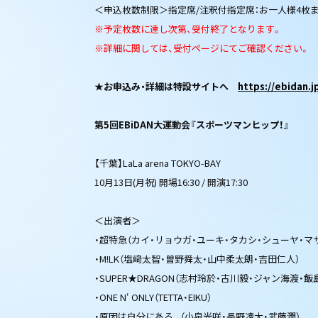
＜申込枚数制限＞指定席/注釈付指定席：お一人様4枚
※予定枚数に達し次第、受付終了となります。
※詳細に関しては、受付ページにてご確認ください。
★お申込み・詳細は特設サイトへ
https://ebidan.
第5回EBiDAN大運動会『スポーツマンヒップ！』
【千葉】LaLa arena TOKYO-BAY
10月13日(月祝) 開場16:30 / 開演17:30
＜出演者＞
・超特急（カイ・リョウガ・ユーキ・タカシ・シューヤ・マ
・M!LK（塩﨑太智・曽野舜太・山中柔太朗・吉田仁人）
・SUPER★DRAGON（志村玲於・古川毅・ジャン海渡・
・ONE N‘ ONLY（TETTA・EIKU）
・原因は自分にある。（小泉光咲・長野凌大・武藤潤）