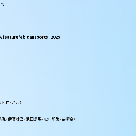
まで
jp/feature/ebidansports_2025
サヒロ・ハル）
飯島颯・伊藤壮吾・池田彪馬・松村和哉・柴崎楽）