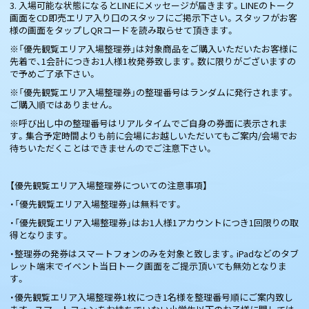
3. 入場可能な状態になるとLINEにメッセージが届きます。LINEのトーク
画面をCD即売エリア入り口のスタッフにご掲示下さい。スタッフがお客
様の画面をタップしQRコードを読み取らせて頂きます。
※「優先観覧エリア入場整理券」は対象商品をご購入いただいたお客様に
先着で、1会計につきお1人様1枚発券致します。数に限りがございますの
で予めご了承下さい。
※「優先観覧エリア入場整理券」の整理番号はランダムに発行されます。
ご購入順ではありません。
※呼び出し中の整理番号はリアルタイムでご自身の券面に表示されま
す。集合予定時間よりも前に会場にお越しいただいてもご案内/会場でお
待ちいただくことはできませんのでご注意下さい。
【優先観覧エリア入場整理券についての注意事項】
・「優先観覧エリア入場整理券」は無料です。
・「優先観覧エリア入場整理券」はお1人様1アカウントにつき1回限りの取
得となります。
・整理券の発券はスマートフォンのみを対象と致します。iPadなどのタブ
レット端末でイベント当日トーク画面をご提示頂いても無効となりま
す。
・優先観覧エリア入場整理券1枚につき1名様を整理番号順にご案内致し