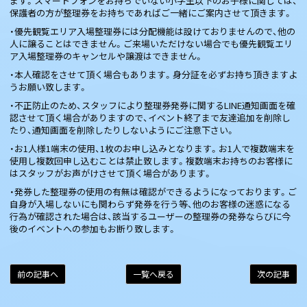
ます。スマートフォンをお持ちでいない小学生以下のお子様に関しては、
保護者の方が整理券をお持ちであればご一緒にご案内させて頂きます。
・優先観覧エリア入場整理券には分配機能は設けておりませんので、他の
人に譲ることはできません。ご来場いただけない場合でも優先観覧エリ
ア入場整理券のキャンセルや譲渡はできません。
・本人確認をさせて頂く場合もあります。身分証を必ずお持ち頂きますよ
うお願い致します。
・不正防止のため、スタッフにより整理券発券に関するLINE通知画面を確
認させて頂く場合がありますので、イベント終了まで友達追加を削除し
たり、通知画面を削除したりしないようにご注意下さい。
・お1人様1端末の使用、1枚のお申し込みとなります。お1人で複数端末を
使用し複数回申し込むことは禁止致します。複数端末お持ちのお客様に
はスタッフがお声がけさせて頂く場合があります。
・発券した整理券の使用の有無は確認ができるようになっております。ご
自身が入場しないにも関わらず発券を行う等、他のお客様の迷惑になる
行為が確認された場合は、該当するユーザーの整理券の発券ならびに今
後のイベントへの参加もお断り致します。
前の記事へ
一覧へ戻る
次の記事