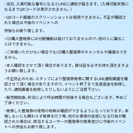
・当日、入場可能な番号になるとLINEに通知が届きます。（入場可能状態に
なるまでQRコードは表示されません。）
・QRコード画面のスクリーンショットは使用できません。不正が確認さ
れた場合は今後のイベントへの
参加もお断り致します。
・CD購入整理券には分配機能は設けておりませんので、他の人に譲るこ
とはできません。
・ご来場いただけない場合でもCD購入整理券のキャンセルや譲渡はでき
ません。
・本人確認をさせて頂く場合があります。身分証を必ずお持ち頂きますよ
うお願い致します。
・不正防止のため、スタッフにより整理券発券に関するLINE通知画面を確
認させて頂く場合がありますので、イベント終了まで友達追加を削除し
たり、通知画面を削除したりしないようにご注意下さい。
・販売開始後、状況により呼出時間が前後する場合もございます。予めご
了承ください。
・発券した整理券の使用の有無は確認ができるようになっております。来
場しないにも関わらず発券を行う等、他のお客様の迷惑になる行為が確
認された場合は、該当するユーザーの整理券の発券並びに今後のイベン
トへの参加もお断り致します。