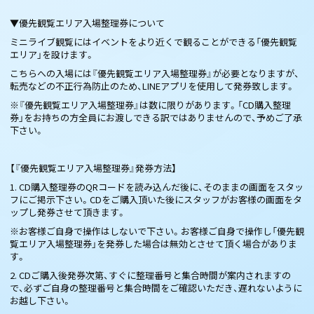
▼優先観覧エリア入場整理券について
ミニライブ観覧にはイベントをより近くで観ることができる「優先観覧
エリア」を設けます。
こちらへの入場には『優先観覧エリア入場整理券』が必要となりますが、
転売などの不正行為防止のため、LINEアプリを使用して発券致します。
※『優先観覧エリア入場整理券』は数に限りがあります。「CD購入整理
券」をお持ちの方全員にお渡しできる訳ではありませんので、予めご了承
下さい。
【『優先観覧エリア入場整理券』発券方法】
1. CD購入整理券のQRコードを読み込んだ後に、そのままの画面をスタッ
フにご掲示下さい。CDをご購入頂いた後にスタッフがお客様の画面をタ
ップし発券させて頂きます。
※お客様ご自身で操作はしないで下さい。お客様ご自身で操作し「優先観
覧エリア入場整理券」を発券した場合は無効とさせて頂く場合がありま
す。
2. CDご購入後発券次第、すぐに整理番号と集合時間が案内されますの
で、必ずご自身の整理番号と集合時間をご確認いただき、遅れないように
お越し下さい。