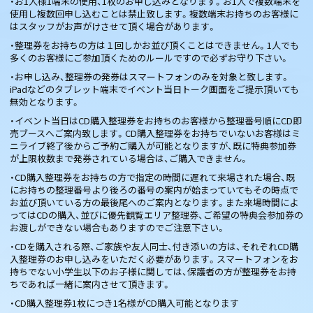
・お1人様1端末の使用、1枚のお申し込みとなります。お1人で複数端末を
使用し複数回申し込むことは禁止致します。複数端末お持ちのお客様に
はスタッフがお声がけさせて頂く場合があります。
・整理券をお持ちの方は１回しかお並び頂くことはできません。1人でも
多くのお客様にご参加頂くためのルールですので必ずお守り下さい。
・お申し込み、整理券の発券はスマートフォンのみを対象と致します。
iPadなどのタブレット端末でイベント当日トーク画面をご提示頂いても
無効となります。
・イベント当日はCD購入整理券をお持ちのお客様から整理番号順にCD即
売ブースへご案内致します。CD購入整理券をお持ちでいないお客様はミ
ニライブ終了後からご予約ご購入が可能となりますが、既に特典参加券
が上限枚数まで発券されている場合は、ご購入できません。
・CD購入整理券をお持ちの方で指定の時間に遅れて来場された場合、既
にお持ちの整理番号より後ろの番号の案内が始まっていてもその時点で
お並び頂いている方の最後尾へのご案内となります。また来場時間によ
ってはCDの購入、並びに優先観覧エリア整理券、ご希望の特典会参加券の
お渡しができない場合もありますのでご注意下さい。
・CDを購入される際、ご家族や友人同士、付き添いの方は、それぞれCD購
入整理券のお申し込みをいただく必要があります。スマートフォンをお
持ちでない小学生以下のお子様に関しては、保護者の方が整理券をお持
ちであれば一緒に案内させて頂きます。
・CD購入整理券1枚につき1名様がCD購入可能となります