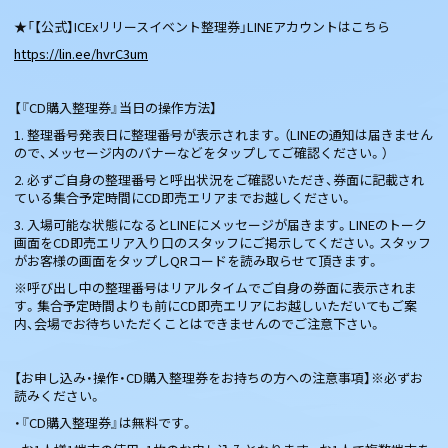
★「【公式】ICExリリースイベント整理券」LINEアカウントはこちら
https://lin.ee/hvrC3um
【『CD購入整理券』当日の操作方法】
1. 整理番号発表日に整理番号が表示されます。（LINEの通知は届きません
ので、メッセージ内のバナーなどをタップしてご確認ください。）
2. 必ずご自身の整理番号と呼出状況をご確認いただき、券面に記載され
ている集合予定時間にCD即売エリアまでお越しください。
3. 入場可能な状態になるとLINEにメッセージが届きます。LINEのトーク
画面をCD即売エリア入り口のスタッフにご掲示してください。スタッフ
がお客様の画面をタップしQRコードを読み取らせて頂きます。
※呼び出し中の整理番号はリアルタイムでご自身の券面に表示されま
す。集合予定時間よりも前にCD即売エリアにお越しいただいてもご案
内、会場でお待ちいただくことはできませんのでご注意下さい。
【お申し込み・操作・CD購入整理券をお持ちの方への注意事項】※必ずお
読みください。
・『CD購入整理券』は無料です。