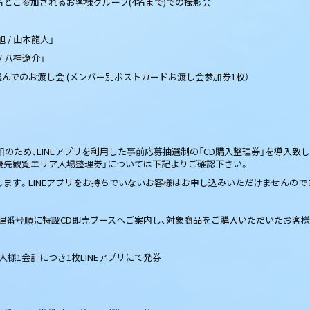
名とご参加されるお客様グループ(4名まで)での撮影会
 / 山本龍人」
/ 八神遼介」
んでのお渡し会 (メンバー別ポストカードお渡し会参加券1枚）
のため、LINEアプリを利用した事前応募抽選制の「CD購入整理券」を導入致
」「優先観覧エリア入場整理券」については下記よりご確認下さい。
致します。LINEアプリをお持ちでいないお客様はお申し込みいただけませんの
整理番号順に特設CD即売ブースへご案内し、対象商品をご購入いただいたお客
様1会計につき1枚LINEアプリにて発券