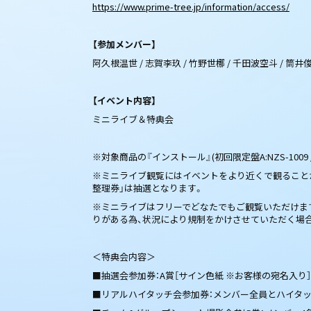
https://www.prime-tree.jp/information/access/
【参加メンバー】
阿久根温世 / 志賀李玖 / 竹野世梛 / 千田波空斗 / 筒井俊
【イベント内容】
ミニライブ＆特典会
※対象商品の『インストール』(初回限定盤A:NZS-1009
※ミニライブ観覧にはイベントをより近くで観ることが
整理券」は抽選となります。
※ミニライブはフリーでどなたでもご観覧いただけま
りがある為、状況により規制をかけさせていただく場
＜特典会内容＞
■抽選会参加券：A賞［サイン色紙 ※お客様の宛名入り］
■リアルハイタッチ会参加券：メンバー全員とハイタッ