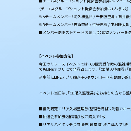
■チーム&グループショット撮影会参加券：メンバー4
（チーム&グループショット撮影会参加券お1人様1枚）
※Aチームメンバー「阿久根温世 / 千田波空斗 / 筒井俊旭
※Bチームメンバー「志賀李玖 / 竹野世梛 / 中村旺太郎 
■メンバー別ポストカードお渡し会：希望メンバーを選
【イベント参加方法】
今回のリリースイベントでは、CD販売受付時の混雑緩和
てもLINEアプリにて発券致します。「CD購入整理券
※事前にLINEアプリ(無料)のダウンロードをお願い
イベント当日は、「CD購入整理券」をお持ちの方から
■優先観覧エリア入場整理券(整理番号付)：先着でお一人
■抽選会参加券：通常盤1枚ご購入で1枚
■リアルハイタッチ会参加券：通常盤1枚ご購入で1枚