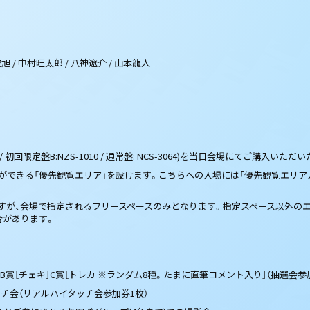
旭 / 中村旺太郎 / 八神遼介 / 山本龍人
 / 初回限定盤B:NZS-1010 / 通常盤: NCS-3064)を当日会場にてご
できる「優先観覧エリア」を設けます。こちらへの入場には「優先観覧エリア
すが、会場で指定されるフリースペースのみとなります。指定スペース以外の
合があります。
B賞［チェキ］C賞［トレカ ※ランダム8種。たまに直筆コメント入り］（抽選会参
チ会（リアルハイタッチ会参加券1枚）