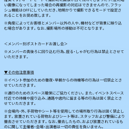
い画像になってしまった場合の再撮影の対応はできませんので、フラッ
シュ機能はOFFにしていただき、地明かりで撮影できるモードで設定さ
れることをお奨め致します。
※角度によってお客様とメンバー以外の人や、機材などが背景に映り込
む場合があります。なお、撮影場所の移動は不可となります。
＜メンバー別ポストカードお渡し会＞
※メンバーの真後ろに回り込む行為、座る・しゃがむ行為は禁止とさせて
いただきます。
▼その他注意事項
※イベント参加のための徹夜・早朝からの待機等の行為は一切禁止とさ
せていただきます。
※通行のためのスペース確保にご協力ください。また、イベントスペース
付近での待機や座り込み、通路や店内に留まる等の行為は固く禁止とさ
せていただきます。
※会場内・外、手荷物やシート等を使用しての場所取り行為は固く禁止し
ます。放置されている荷物およびシート等は、スタッフおよび警備により
撤去させていただきます。なお、撤去したもの、および放置されているも
のに関して主催者・会場・出演者は一切の責任を負いません。