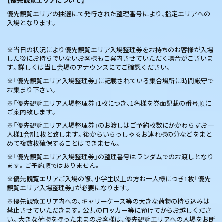
【優先観覧エリアについて】
優先観覧エリアの抽選にて発行された整理番号により、指定エリアへの
入場となります。
※当日の状況により優先観覧エリア入場整理券をお持ちのお客様が入場
した後にお持ちでいないお客様もご案内させていただく場合がございま
す。詳しくは当日会場のアナウンスにてご確認ください。
※「優先観覧エリア入場整理券」に記載されている集合場所に時間厳守で
お集まり下さい。
※「優先観覧エリア入場整理券」1枚につき、1名様を券面記載の番号順に
ご案内致します。
※「優先観覧エリア入場整理券」のお渡しはご予約枚数にかかわらずお一
人様1会計1枚と致します。後からいらっしゃるお連れ様の分などをまと
めて複数枚確保することはできません。
※「優先観覧エリア入場整理券」の整理番号はランダムでのお渡しとなり
ます。ご予約順ではありません。
※優先観覧エリアご入場の際、小学生以上の方お一人様につき1枚「優先
観覧エリア入場整理券」が必要になります。
※優先観覧エリア内への、キャリーケース等の大きな荷物の持ち込みは
禁止させていただきます。公共のロッカー等に預けてからお越しくださ
い。大きな荷物を持ったままのお客様は、優先観覧エリアへの入場をお断