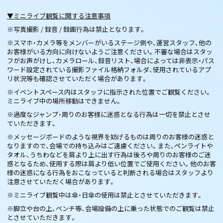
▼ミニライブ観覧に関する注意事項
※写真撮影 / 録音 / 録画行為は禁止となります。
※スマホ・カメラ等をメンバーがいるステージ側や、運営スタッフ、他の
お客様がいる方向に向けないようご注意ください。不審な場合はスタッ
フがお声がけし、カメラロール、録音リスト、場合によっては非表示・パス
ワード設定されている撮影ファイル格納フォルダ、使用されているアプ
リ状況等も確認させていただく場合があります。
※イベントスペース内はスタッフに指示された位置でご観覧ください。
ミニライブ中の場所移動はできません。
※過度なジャンプ・周りのお客様に迷惑となる行為は一切を禁止とさせ
ていただきます。
※メッセージボードのような視界を妨げるものは周りのお客様の迷惑と
なりますので、会場での持ち込みはご遠慮ください。また、ペンライトや
タオル、うちわなどを肩より上に出す行為は後ろや周りのお客様のご迷
惑となるため、使用する際は肩より低い位置でご使用ください。他のお客
様の迷惑になる行為をおこなっていると判断される場合はスタッフより
注意させていただく場合があります。
※ミニライブ観覧中は傘・日傘の使用は禁止とさせていただきます。
※脚立や台の上、ベンチ等、会場設備の上に乗った状態でのご観覧は禁止
とさせていただきます。