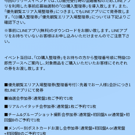
今回のリリースイベントでは、CD販売受付時の混雑緩和のため、LINEアプ
リを利用した事前応募抽選制の「CD購入整理券」を導入致します。また、
「優先観覧エリア入場整理券」につきましてもLINEアプリにて発券致しま
す。「CD購入整理券」「優先観覧エリア入場整理券」については下記よりご
確認下さい。
※事前にLINEアプリ(無料)のダウンロードをお願い致します。LINEアプ
リをお持ちでいないお客様はお申し込みいただけませんのでご注意下さ
い。
イベント当日は、「CD購入整理券」をお持ちの方から整理番号順に特設CD
即売ブースへご案内し、対象商品をご購入いただいたお客様にそれぞれ
の券をお渡し致します。
■優先観覧エリア入場整理券(整理番号付）：先着でお一人様1会計につき1
枚LINEアプリにて発券
■抽選会参加券：通常盤1枚ご予約で1枚
■リアルハイタッチ会参加券：通常盤1枚ご予約で1枚
■チーム&グループショット撮影会参加券：通常盤+初回盤A or通常盤+初
回盤Bのご予約で1枚
■メンバー別ポストカードお渡し会参加券：通常盤+初回盤A or通常盤
+初回盤Bのご予約で1枚