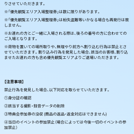
りさせていただきます。
※「優先観覧エリア入場整理券」は数に限りがあります。
※「優先観覧エリア入場整理券」は紛失盗難等いかなる場合も再発行は致
しません。
※お連れの方とご一緒に入場される際は、後ろの番号の方に合わせての
ご入場となります。
※荷物を置いての場所取りや、無理やり前方へ割り込む行為は禁止とさ
せていただきます。割り込み行為を発見した場合、該当のお客様、割り込
ませたお連れの方も含め優先観覧エリアよりご退場いただきます。
【注意事項】
禁止行為を発見した場合、以下対応を取らせていただきます。
①身分証の確認
②該当する撮影・録音データの削除
③特典会参加券の没収 (商品の返品・返金対応はできません)
④当日のイベントの参加禁止（場合によっては今後一切のイベントの参
加禁止）