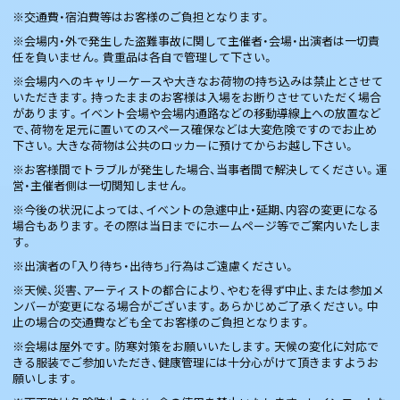
※交通費・宿泊費等はお客様のご負担となります。
※会場内・外で発生した盗難事故に関して主催者・会場・出演者は一切責
任を負いません。貴重品は各自で管理して下さい。
※会場内へのキャリーケースや大きなお荷物の持ち込みは禁止とさせて
いただきます。持ったままのお客様は入場をお断りさせていただく場合
があります。イベント会場や会場内通路などの移動導線上への放置など
で、荷物を足元に置いてのスペース確保などは大変危険ですのでお止め
下さい。大きな荷物は公共のロッカーに預けてからお越し下さい。
※お客様間でトラブルが発生した場合、当事者間で解決してください。運
営・主催者側は一切関知しません。
※今後の状況によっては、イベントの急遽中止・延期、内容の変更になる
場合もあります。その際は当日までにホームページ等でご案内いたしま
す。
※出演者の「入り待ち・出待ち」行為はご遠慮ください。
※天候、災害、アーティストの都合により、やむを得ず中止、または参加メ
ンバーが変更になる場合がございます。あらかじめご了承ください。中
止の場合の交通費なども全てお客様のご負担となります。
※会場は屋外です。防寒対策をお願いいたします。天候の変化に対応で
きる服装でご参加いただき、健康管理には十分心がけて頂きますようお
願いします。