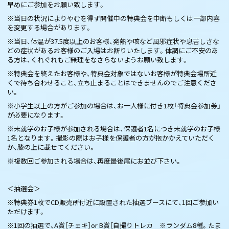
早めにご参加をお願い致します。
※当日の状況によりやむを得ず開催中の特典会を中断もしくは一部内容
を変更する場合があります。
※当日、体温が37.5度以上のお客様、発熱や咳など風邪症状や息苦しさな
どの症状があるお客様のご入場はお断りいたします。体調にご不安のあ
る方は、くれぐれもご無理をなさらないようお願い致します。
※特典会を終えたお客様や、特典会対象ではないお客様が特典会場所近
くで待ち合わせること、立ち止まることはできませんのでご注意くださ
い。
※小学生以上の方がご参加の場合は、お一人様に付き1枚「特典会参加券」
が必要になります。
※未就学のお子様が参加される場合は、保護者1名につき未就学のお子様
1名となります。撮影の際はお子様を保護者の方が抱かかえていただく
か、膝の上に載せてください。
※複数回ご参加される場合は、再度最後尾にお並び下さい。
＜抽選会＞
※特典券1枚でCD販売所付近に設置された抽選ブースにて、1回ご参加い
ただけます。
※1回の抽選で、A賞［チェキ］or B賞［自撮りトレカ ※ランダム8種。たま