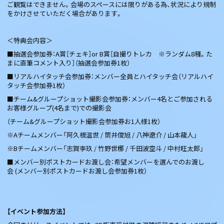
ご観覧はできません。会場のスペースには限りがある為、状況により規制
をかけさせていただく場合があります。
＜特典会内容＞
■抽選会参加券：A賞［チェキ］or B賞［自撮りトレカ ※ランダム8種。た
まに直筆コメント入り］（抽選会参加券1枚）
■リアルハイタッチ会参加券：メンバー全員とハイタッチ会（リアルハイ
タッチ会参加券1枚）
■チーム&グループショット撮影会参加券：メンバー4名とご参加される
お客様グループ(4名まで)での撮影会
（チーム&グループショット撮影会参加券お1人様1枚）
※Aチームメンバー「阿久根温世 / 筒井俊旭 / 八神遼介 / 山本龍人」
※Bチームメンバー「志賀李玖 / 竹野世梛 / 千田波空斗 / 中村旺太郎」
■メンバー別ポストカードお渡し会：希望メンバーを選んでのお渡し
会 (メンバー別ポストカードお渡し会参加券1枚）
【イベント参加方法】