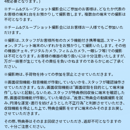
4枚必要となります。)
※チーム&グループショット撮影会にご参加のお客様は、どなたか代表の
お客様の端末1台をお預かりして撮影致します。複数台の端末での撮影は
不可となります。
※チーム&グループショット撮影会にはお客様お一人様でもご参加いた
だけます。
※撮影は、スタッフがお客様所有のカメラ機能付き携帯電話、スマートフ
ォン、タブレット端末のいずれかをお預かりして撮影いたします。その他
の機器(チェキ、デジタルカメラ、フィルムカメラ、一眼レフ等）での撮影
は不可となります。お客様の機器の取り扱いには十分注意いたしますが、
万が一損害が生じてもその責任を負いかねますのであらかじめご了承く
ださい。
※撮影時は、手荷物を持っての参加を禁止とさせていただきます。
※画面収録機能・録音機能が作動していないかを、スタッフが確認操作さ
せていただきます。なお、画面収録機能は”画面収録を目的として端末操
作”しないと起動しないため、スタッフが特典券回収後に端末を確認した
際、画面収録機能が作動していた場合は、”故意に特典会の動画撮影を試
み、円滑な運営・進行を妨げようとした不正行為”と判断させていただき、
収録機能を停止した上で、特典会撮影をせずに端末のみそのままお戻し
させていただきます。
その際、特典券はそのまま回収させていただき、返却不可となりますの
で、十分ご注意ください。