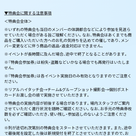
▼特典会に関する注意事項
＜特典会全体＞
※いずれの特典会も当日のメンバーの体調都合などにより参加を見送ら
せていただく場合がある旨ご理解ください。なお、特典会はあくまでも商
品をご購入いただいた方へのお礼の気持ちを込めての催しであり、メン
バー変更などに伴う商品の返品・返金対応はできません。
※イベントが長時間に及んだ場合、途中で終了となることがあります。
※『特典会参加券』は紛失・盗難などいかなる場合でも再発行はいたしま
せん。
※『特典会参加券』は各イベント実施日のみ有効となりますのでご注意く
ださい。
※リアルハイタッチ会→チーム&グループショット撮影会→個別ポスト
カードお渡し会の順で実施させていただきます。
※特典会の実施内容が前後する場合があります。場内スタッフがご案内
させていただく進行状況を随時ご確認ください。なお、お手元の特典券枚
数を必ずご確認いただき、使い残し・参加逃しのないようご注意くださ
い。
※列が途切れ次第別の特典会をスタートさせていただきます。また、途中
で最後尾を設定した後は新規受付を終了とさせていただきますので、お