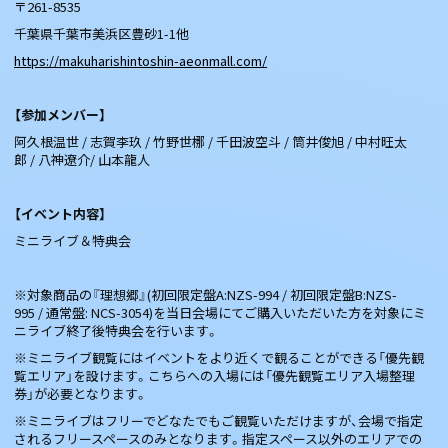
〒261-8535
千葉県千葉市美浜区豊砂1-1他
https://makuharishintoshin-aeonmall.com/
【参加メンバー】
阿久根温世 / 志賀李玖 / 竹野世梛 / 千田波空斗 / 筒井俊旭 / 中村旺太
郎 / 八神遼介/ 山本龍人
【イベント内容】
ミニライブ＆特典会
※対象商品の『理想郷』(初回限定盤A:NZS-994 / 初回限定盤B:NZS-
995 / 通常盤: NCS-3054)を当日会場にてご購入いただいた方を対象にミ
ニライブ終了後特典会を行います。
※ミニライブ観覧にはイベントをより近くで観ることができる「優先観
覧エリア」を設けます。こちらへの入場には「優先観覧エリア入場整理
券」が必要となります。
※ミニライブはフリーでどなたでもご観覧いただけますが、会場で指定
されるフリースペースのみとなります。指定スペース以外のエリアでの