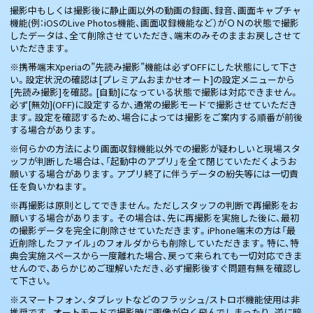
撮影中もしくは撮影後に静止画以外の動画の録画、録音、画面キャプチャ
機能(例：iOSのLive Photos機能、画面収録機能など）がＯＮの状態で撮影
したデータは、全て削除させていただき、端末のみそのままお戻しさせて
いただきます。
※携帯端末Xperiaの”先読み撮影”機能は必ずOFFにした状態にして下さ
い。設定状況の確認は[プレミアムおまかせオート]の設定メニューから
[先読み撮影]を確認。[自動]になっている状態で撮影は対応できません。
必ず[無効](OFF)に設定するか、通常の撮影モードで撮影させていただき
ます。設定を確認するため、場合によっては撮影をご案内する順番が前後
する場合があります。
※何らかの方法により画面収録機能以外での撮影が疑わしいと現場スタ
ッフが判断した場合は、「起動中のアプリ」を全て閉じていただくようお
願いする場合があります。アプリ終了に伴うデータの紛失等には一切責
任を負いかねます。
※再撮影は原則としてできません。ただしスタッフの判断で再撮影をお
願いする場合があります。その場合は、先に再撮影を実施した後に、最初
の撮影データを完全に削除させていただきます。iPhone端末の方は「最
近削除したファイル」のフォルダからも削除していただきます。特に、特
典会実施スペースから一度離れた場合、戻って来られても一切対応できま
せんので、あらかじめご理解いただき、必ず撮影後すぐ問題有無を確認し
て下さい。
※スマートフォン、タブレットなどのフラッシュ/ストロボ機能使用は非
推奨です。オートモードで撮影時に画像が白く飛んでしまったり、逆に暗