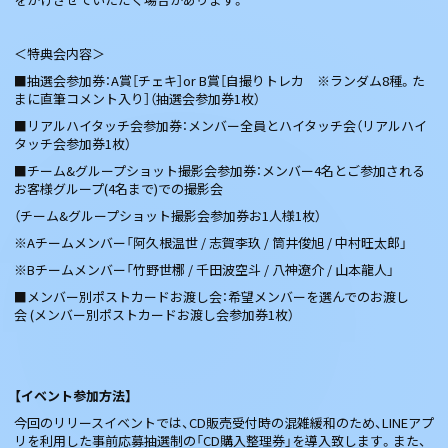
＜特典会内容＞
■抽選会参加券：A賞［チェキ］or B賞［自撮りトレカ ※ランダム8種。た
まに直筆コメント入り］（抽選会参加券1枚）
■リアルハイタッチ会参加券：メンバー全員とハイタッチ会（リアルハイ
タッチ会参加券1枚）
■チーム&グループショット撮影会参加券：メンバー4名とご参加される
お客様グループ(4名まで)での撮影会
（チーム&グループショット撮影会参加券お1人様1枚）
※Aチームメンバー「阿久根温世 / 志賀李玖 / 筒井俊旭 / 中村旺太郎」
※Bチームメンバー「竹野世梛 / 千田波空斗 / 八神遼介 / 山本龍人」
■メンバー別ポストカードお渡し会：希望メンバーを選んでのお渡し
会 (メンバー別ポストカードお渡し会参加券1枚）
【イベント参加方法】
今回のリリースイベントでは、CD販売受付時の混雑緩和のため、LINEアプ
リを利用した事前応募抽選制の「CD購入整理券」を導入致します。また、