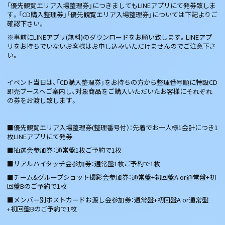
「優先観覧エリア入場整理券」につきましてもLINEアプリにて発券致しま
す。「CD購入整理券」「優先観覧エリア入場整理券」については下記よりご
確認下さい。
※事前にLINEアプリ(無料)のダウンロードをお願い致します。LINEアプ
リをお持ちでいないお客様はお申し込みいただけませんのでご注意下さ
い。
イベント当日は、「CD購入整理券」をお持ちの方から整理番号順に特設CD
即売ブースへご案内し、対象商品をご購入いただいたお客様にそれぞれ
の券をお渡し致します。
■優先観覧エリア入場整理券(整理番号付）：先着でお一人様1会計につき1
枚LINEアプリにて発券
■抽選会参加券：通常盤1枚ご予約で1枚
■リアルハイタッチ会参加券：通常盤1枚ご予約で1枚
■チーム&グループショット撮影会参加券：通常盤+初回盤A or通常盤+初
回盤Bのご予約で1枚
■メンバー別ポストカードお渡し会参加券：通常盤+初回盤A or通常盤
+初回盤Bのご予約で1枚