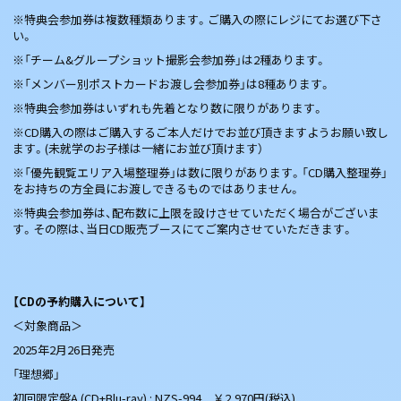
※特典会参加券は複数種類あります。ご購入の際にレジにてお選び下さ
い。
※「チーム&グループショット撮影会参加券」は2種あります。
※「メンバー別ポストカードお渡し会参加券」は8種あります。
※特典会参加券はいずれも先着となり数に限りがあります。
※CD購入の際はご購入するご本人だけでお並び頂きますようお願い致し
ます。(未就学のお子様は一緒にお並び頂けます）
※「優先観覧エリア入場整理券」は数に限りがあります。「CD購入整理券」
をお持ちの方全員にお渡しできるものではありません。
※特典会参加券は、配布数に上限を設けさせていただく場合がございま
す。その際は、当日CD販売ブースにてご案内させていただきます。
【CDの予約購入について】
＜対象商品＞
2025年2月26日発売
「理想郷」
初回限定盤A (CD+Blu-ray) : NZS-994 ￥2,970円(税込)