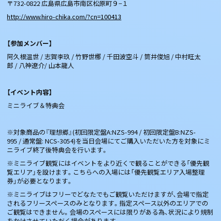
〒732-0822 広島県広島市南区松原町９−１
http://www.hiro-chika.com/?cn=100413
【参加メンバー】
阿久根温世 / 志賀李玖 / 竹野世梛 / 千田波空斗 / 筒井俊旭 / 中村旺太
郎 / 八神遼介/ 山本龍人
【イベント内容】
ミニライブ＆特典会
※対象商品の『理想郷』(初回限定盤A:NZS-994 / 初回限定盤B:NZS-
995 / 通常盤: NCS-3054)を当日会場にてご購入いただいた方を対象にミ
ニライブ終了後特典会を行います。
※ミニライブ観覧にはイベントをより近くで観ることができる「優先観
覧エリア」を設けます。こちらへの入場には「優先観覧エリア入場整理
券」が必要となります。
※ミニライブはフリーでどなたでもご観覧いただけますが、会場で指定
されるフリースペースのみとなります。指定スペース以外のエリアでの
ご観覧はできません。会場のスペースには限りがある為、状況により規制
をかけさせていただく場合があります。