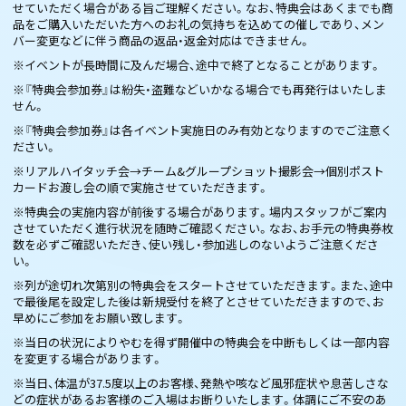
せていただく場合がある旨ご理解ください。なお、特典会はあくまでも商
品をご購入いただいた方へのお礼の気持ちを込めての催しであり、メン
バー変更などに伴う商品の返品・返金対応はできません。
※イベントが長時間に及んだ場合、途中で終了となることがあります。
※『特典会参加券』は紛失・盗難などいかなる場合でも再発行はいたしま
せん。
※『特典会参加券』は各イベント実施日のみ有効となりますのでご注意く
ださい。
※リアルハイタッチ会→チーム&グループショット撮影会→個別ポスト
カードお渡し会の順で実施させていただきます。
※特典会の実施内容が前後する場合があります。場内スタッフがご案内
させていただく進行状況を随時ご確認ください。なお、お手元の特典券枚
数を必ずご確認いただき、使い残し・参加逃しのないようご注意くださ
い。
※列が途切れ次第別の特典会をスタートさせていただきます。また、途中
で最後尾を設定した後は新規受付を終了とさせていただきますので、お
早めにご参加をお願い致します。
※当日の状況によりやむを得ず開催中の特典会を中断もしくは一部内容
を変更する場合があります。
※当日、体温が37.5度以上のお客様、発熱や咳など風邪症状や息苦しさな
どの症状があるお客様のご入場はお断りいたします。体調にご不安のあ