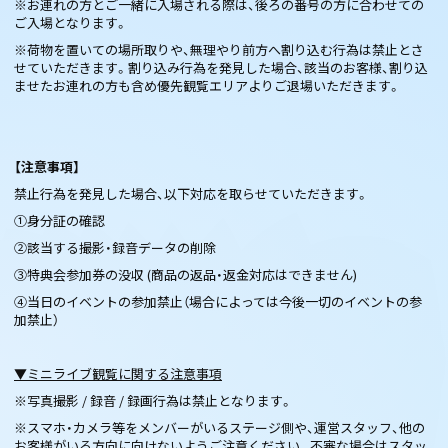
※お連れの方とご一緒に入場される際は、後ろの番号の方に合わせての
ご入場となります。
※荷物を置いての場所取りや、無理やり前方へ割り込む行為は禁止とさ
せていただきます。割り込み行為を発見した場合、該当のお客様、割り込
ませたお連れの方も含め優先観覧エリアよりご退場いただきます。
【注意事項】
禁止行為を発見した場合、以下対応を取らせていただきます。
①身分証の確認
②該当する撮影・録音データの削除
③特典会参加券の没収 (商品の返品・返金対応はできません)
④当日のイベントの参加禁止（場合によっては今後一切のイベントの参
加禁止）
▼ミニライブ観覧に関する注意事項
※写真撮影 / 録音 / 録画行為は禁止となります。
※スマホ・カメラ等をメンバーがいるステージ側や、運営スタッフ、他の
お客様がいる方向に向けないようご注意ください。不審な場合はスタッ