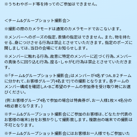
※うちわやボード等を持ってのご参加はできません。
＜チーム&グループショット撮影会＞
※撮影の際のカメラモードは通常のカメラモードでおこないます。
※メンバーへのポーズの指定、表情の指定はできません。また、物を持た
せる、身につけさせる行為は禁止とさせていただきます。指定のポーズに
関しましては、当日の会場にてお知らせします。
※メンバーに触れる行為、故意に特定のメンバーに近づく行為、メンバー
の真後ろに回り込む行為、座る・しゃがむ行為は禁止とさせていただきま
す。
※「チーム&グループショット撮影会」はメンバーが4名ずつA、B２チーム
に分かれて、お客様グループ(4名まで)での撮影となります。各チームの
メンバー構成を確認しA・Bご希望のチームの参加券を受け取り時にお選
びください。
(例：お客様グループ4名で参加の場合は特典券が、お一人様1枚×4名分の
4枚必要となります。)
※チーム&グループショット撮影会にご参加のお客様は、どなたか代表の
お客様の端末1台をお預かりして撮影致します。複数台の端末での撮影は
不可となります。
※チーム&グループショット撮影会にはお客様お一人様でもご参加いた