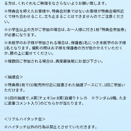
る方は、くれぐれもご無理をなさらないようお願い致します。
※特典会を終えたお客様や、特典会対象ではないお客様が特典会場所近
くで待ち合わせること、立ち止まることはできませんのでご注意くださ
い。
※小学生以上の方がご参加の場合は、お一人様に付き1枚「特典会参加券」
が必要になります。
※未就学のお子様が参加される場合は、保護者1名につき未就学のお子様
1名となります。撮影の際はお子様を保護者の方が抱かかえていただく
か、膝の上に載せてください。
※複数回ご参加される場合は、再度最後尾にお並び下さい。
＜抽選会＞
※特典券1枚でCD販売所付近に設置された抽選ブースにて、1回ご参加い
ただけます。
※1回の抽選で、A賞［チェキ］or B賞［自撮りトレカ ※ランダム8種。たま
に直筆コメント入り］のどちらかが当たります。
＜リアルハイタッチ会＞
※ハイタッチ以外の行為は禁止とさせていただきます。