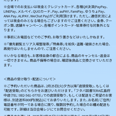
※会場でのお支払いは現金とクレジットカード、各種QR決済(PayPay、
LINEPay、メルペイ、QUOカード、Pay、auPAY、FamiPay、ゆうちょPay、
ANA Pay、ALIPAY、WeChat Pay)がご利用頂けます。ただし、通信状況によ
っては現金のみとなる場合もございますのでご注意ください。金券、クー
ポン類、店舗キャンペーン、各種ポイントカード・駐車券付与対象外とな
ります。
※事前にお電話などでのご予約、お取り置きなどはいたしかねます。
※「優先観覧エリア入場整理券」「特典券」を紛失・盗難・破損された場合、
再発行はいたしませんので、ご注意ください。
※いかなる場合も、お客様自身の都合による、商品のキャンセル・返金は
一切できません。商品不備等の場合は、確認後良品と交換させていただき
ます。
＜商品の受け取り・配送について＞
※ご予約いただいた商品は、2月25日(火)夕方以降「店頭受取」、もしくは
「配送受取」のどちらかをお選びいただけます。「フタバ図書TERA広島府
中店（TEL：082-561-0770）」での店頭受取り、もしくは配送をご希望のお客
様は、別途送料800円(税込)にてお承りいたします。また、お名前/ご住所/
電話番号が同一である場合に限り、複数回予約した場合のお纏め配送も
可能です。詳細は当日会場レジにてお問合せください。