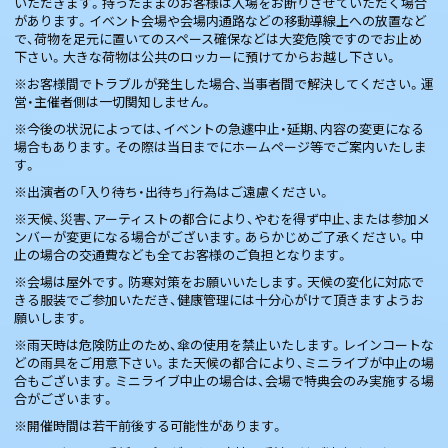
いただきます。持ったままのお客様は入場をお断りさせていただく場合
があります。イベント会場や会場内通路などの移動導線上への放置など
で、荷物を足元に置いてのスペース確保などは大変危険ですのでお止め
下さい。大きな荷物は公共のロッカーに預けてからお越し下さい。
※お客様間でトラブルが発生した場合、当事者間で解決してください。運
営・主催者側は一切関知しません。
※今後の状況によっては、イベントの急遽中止・延期、内容の変更になる
場合もあります。その際は当日までにホームページ等でご案内いたしま
す。
※出演者の「入り待ち・出待ち」行為はご遠慮ください。
※天候、災害、アーティストの都合により、やむを得ず中止、または参加メ
ンバーが変更になる場合がございます。あらかじめご了承ください。中
止の場合の交通費なども全てお客様のご負担となります。
※会場は屋外です。防寒対策をお願いいたします。天候の変化に対応で
きる服装でご参加いただき、健康管理には十分心がけて頂きますようお
願いします。
※雨天時は危険防止のため、傘の使用を禁止いたします。レインコートな
どの雨具をご用意下さい。また天候の都合により、ミニライブが中止の場
合もございます。ミニライブ中止の場合は、会場で特典会のみ実施する場
合がございます。
※開催時間は若干前後する可能性があります。