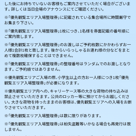
した後にお持ちでいないお客様もご案内させていただく場合がございま
す。詳しくは当日会場のアナウンスにてご確認ください。
※「優先観覧エリア入場整理券」に記載されている集合場所に時間厳守で
お集まり下さい。
※「優先観覧エリア入場整理券」1枚につき、1名様を券面記載の番号順に
ご案内致します。
※「優先観覧エリア入場整理券」のお渡しはご予約枚数にかかわらずお一
人様1会計1枚と致します。後からいらっしゃるお連れ様の分などをまと
めて複数枚確保することはできません。
※「優先観覧エリア入場整理券」の整理番号はランダムでのお渡しとなり
ます。ご予約順ではありません。
※優先観覧エリアご入場の際、小学生以上の方お一人様につき1枚「優先
観覧エリア入場整理券」が必要になります。
※優先観覧エリア内への、キャリーケース等の大きな荷物の持ち込みは
禁止させていただきます。公共のロッカー等に預けてからお越しくださ
い。大きな荷物を持ったままのお客様は、優先観覧エリアへの入場をお断
りさせていただきます。
※「優先観覧エリア入場整理券」は数に限りがあります。
※「優先観覧エリア入場整理券」は紛失盗難等いかなる場合も再発行は致
しません。