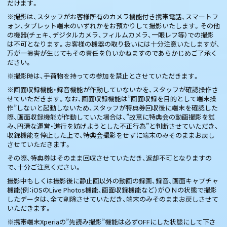
だけます。
※撮影は、スタッフがお客様所有のカメラ機能付き携帯電話、スマートフ
ォン、タブレット端末のいずれかをお預かりして撮影いたします。その他
の機器(チェキ、デジタルカメラ、フィルムカメラ、一眼レフ等）での撮影
は不可となります。お客様の機器の取り扱いには十分注意いたしますが、
万が一損害が生じてもその責任を負いかねますのであらかじめご了承く
ださい。
※撮影時は、手荷物を持っての参加を禁止とさせていただきます。
※画面収録機能・録音機能が作動していないかを、スタッフが確認操作さ
せていただきます。なお、画面収録機能は”画面収録を目的として端末操
作”しないと起動しないため、スタッフが特典券回収後に端末を確認した
際、画面収録機能が作動していた場合は、”故意に特典会の動画撮影を試
み、円滑な運営・進行を妨げようとした不正行為”と判断させていただき、
収録機能を停止した上で、特典会撮影をせずに端末のみそのままお戻し
させていただきます。
その際、特典券はそのまま回収させていただき、返却不可となりますの
で、十分ご注意ください。
撮影中もしくは撮影後に静止画以外の動画の録画、録音、画面キャプチャ
機能(例：iOSのLive Photos機能、画面収録機能など）がＯＮの状態で撮影
したデータは、全て削除させていただき、端末のみそのままお戻しさせて
いただきます。
※携帯端末Xperiaの”先読み撮影”機能は必ずOFFにした状態にして下さ