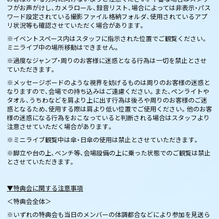
フがお声がけし、カメラロール、録音リスト、場合によっては非表示・パス
ワード設定されている撮影ファイル格納フォルダ、使用されているアプ
リ状況等も確認させていただく場合があります。
※イベントスペース内はスタッフに指示された位置でご観覧ください。
ミニライブ中の場所移動はできません。
※過度なジャンプ・周りのお客様に迷惑となる行為は一切を禁止とさせ
ていただきます。
※メッセージボードのような視界を妨げるものは周りのお客様の迷惑と
なりますので、会場での持ち込みはご遠慮ください。また、ペンライトや
タオル、うちわなどを肩より上に出す行為は後ろや周りのお客様のご迷
惑となるため、使用する際は肩より低い位置でご使用ください。他のお客
様の迷惑になる行為をおこなっていると判断される場合はスタッフより
注意させていただく場合があります。
※ミニライブ観覧中は傘・日傘の使用は禁止とさせていただきます。
※脚立や台の上、ベンチ等、会場設備の上に乗った状態でのご観覧は禁止
とさせていただきます。
▼特典会に関する注意事項
＜特典会全体＞
※いずれの特典会も当日のメンバーの体調都合などにより参加を見送ら