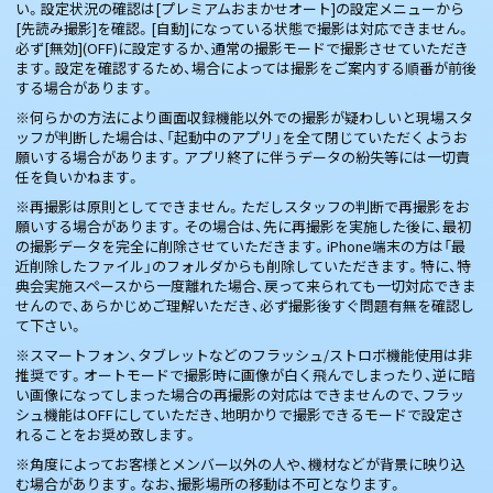
い。設定状況の確認は[プレミアムおまかせオート]の設定メニューから
[先読み撮影]を確認。[自動]になっている状態で撮影は対応できません。
必ず[無効](OFF)に設定するか、通常の撮影モードで撮影させていただき
ます。設定を確認するため、場合によっては撮影をご案内する順番が前後
する場合があります。
※何らかの方法により画面収録機能以外での撮影が疑わしいと現場スタ
ッフが判断した場合は、「起動中のアプリ」を全て閉じていただくようお
願いする場合があります。アプリ終了に伴うデータの紛失等には一切責
任を負いかねます。
※再撮影は原則としてできません。ただしスタッフの判断で再撮影をお
願いする場合があります。その場合は、先に再撮影を実施した後に、最初
の撮影データを完全に削除させていただきます。iPhone端末の方は「最
近削除したファイル」のフォルダからも削除していただきます。特に、特
典会実施スペースから一度離れた場合、戻って来られても一切対応できま
せんので、あらかじめご理解いただき、必ず撮影後すぐ問題有無を確認し
て下さい。
※スマートフォン、タブレットなどのフラッシュ/ストロボ機能使用は非
推奨です。オートモードで撮影時に画像が白く飛んでしまったり、逆に暗
い画像になってしまった場合の再撮影の対応はできませんので、フラッ
シュ機能はOFFにしていただき、地明かりで撮影できるモードで設定さ
れることをお奨め致します。
※角度によってお客様とメンバー以外の人や、機材などが背景に映り込
む場合があります。なお、撮影場所の移動は不可となります。