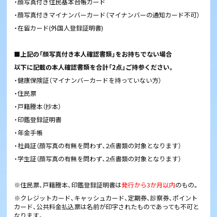
・顔写真付き住民基本台帳カード
・顔写真付きマイナンバーカード（マイナンバーの通知カード不可）
・在留カード(外国人登録証明書)
■上記の「顔写真付き本人確認書類」をお持ちでない場合
以下に記載の本人確認書類を合計「2点」ご持参ください。
・健康保険証（マイナンバーカードを持っていない方）
・住民票
・戸籍謄本（抄本）
・印鑑登録証明書
・年金手帳
・社員証（顔写真の有無を問わず、2点書類の対象となります）
・学生証（顔写真の有無を問わず、2点書類の対象となります）
※住民票、戸籍謄本、印鑑登録証明書は
発行から3か月以内
のもの。
※クレジットカード、キャッシュカード、定期券、診察券、ポイント
カード、公共料金払込票は名前が印字されたものであっても不可と
なります。