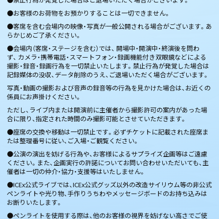
●お客様のお荷物をお預かりすることは一切できません。
●客席を含む会場内の映像・写真が一般公開される場合がございます。あ
らかじめご了承ください。
●会場内（客席・ステージを含む）では、 開場中・開演中・終演後を問わ
ず、 カメラ・携帯電話・スマートフォン・録画機能付き双眼鏡などによる
撮影・録音・録画行為を一切禁止いたします。禁止行為が発覚した場合は
記録媒体の没収、データ削除のうえ、ご退場いただく場合がございます。
写真・動画の撮影および音声の録音等の行為を見かけた場合は、お近くの
係員にお声掛けください。
ただし、ライブ内または開演前に主催者から撮影許可の案内があった場
合に限り、指定された時間のみ撮影可能とさせていただきます。
●座席の交換や移動は一切禁止です。必ずチケットに記載された座席ま
たは整理番号に従い、ご入場・ご観覧ください。
●公演の演出を妨げる行為や、お客様によるサプライズ企画等はご遠慮
ください。また、企画実行の許諾についてお問い合わせいただいても、主
催者は一切の仲介・協力・支援等はいたしません。
●ICEx公式ライブでは、ICEx公式グッズ以外の改造サイリウム等の非公式
ペンライトや光り物、手作りうちわやメッセージボードのお持ち込みは
お断りいたします。
●ペンライトを使用する際は、他のお客様の視界を妨げない高さでご使