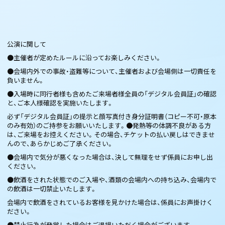
公演に関して​​​​​​​​​​
●主催者が定めたルールに沿ってお楽しみください。
●会場内外での事故・盗難等について、主催者および会場側は一切責任を
負いません。
●入場時に同行者様も含めたご来場者様全員の「デジタル会員証」の確認
と、ご本人様確認を実施いたします。
必ず「デジタル会員証」の提示と顔写真付き身分証明書（コピー不可・原本
のみ有効）のご持参をお願いいたします。●発熱等の体調不良がある方
は、ご来場をお控えください。その場合、チケットの払い戻しはできませ
んので、あらかじめご了承ください。
●会場内で気分が悪くなった場合は、決して無理をせず係員にお申し出
ください。​
●飲酒をされた状態でのご入場や、酒類の会場内への持ち込み、会場内で
の飲酒は一切禁止いたします。
会場内で飲酒をされているお客様を見かけた場合は、係員にお声掛けく
ださい。
●禁止行為が発覚した場合はご退場いただく場合がございます。