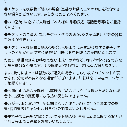
い。
●チケットを複数枚ご購入の場合、連番やお隣同士でのお席を確保でき
ない場合がございます。あらかじめご了承ください。
●お申込時は、必ずご来場者ご本人様の情報(氏名・電話番号等)をご登録
ください。
●チケットのご購入には、チケット代金のほか、システム利用料等の各種
手数料が必要です。
●チケットを複数枚ご購入の場合、入場までに必ず1人1枚ずつ電子チケ
ットの分配が必要です（分配開始日時はお申込時にご案内いたします）。
ただし、携帯電話をお持ちでない未成年の方など、同行者様へ分配できな
い場合は分配不要です。その際は、必ず皆様ご一緒にご入場ください。
また、受付によっては複数枚ご購入の場合でも1人1枚ずつチケットが表
示され、分配が不要となる場合がございます。詳細は必ず申込ページ等で
ご確認ください。
●公演中止の場合を除き、お客様のご都合によりご来場いただけない場
合や、出演者の変更等による払い戻しはできません。
●万が一、本公演が中止や延期となった場合、それに伴う会場までの旅
費・宿泊費等（キャンセル料含む）の補償はいたしません。
●車椅子でご来場の場合は、チケット購入後、事前に公演に関するお問い
合わせ先までご連絡をお願いいたします。