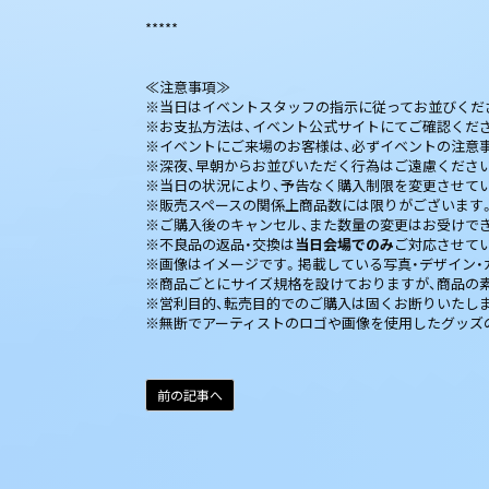
*****
≪注意事項≫
※当日はイベントスタッフの指示に従ってお並びくだ
※お支払方法は、イベント公式サイトにてご確認くだ
※イベントにご来場のお客様は、必ずイベントの注意
※深夜、早朝からお並びいただく行為はご遠慮くださ
※当日の状況により、予告なく購入制限を変更させて
※販売スペースの関係上商品数には限りがございます
※ご購入後のキャンセル、また数量の変更はお受けで
※不良品の返品・交換は
当日会場でのみ
ご対応させて
※画像はイメージです。掲載している写真・デザイン・
※商品ごとにサイズ規格を設けておりますが、商品の
※営利目的、転売目的でのご購入は固くお断りいたし
※無断でアーティストのロゴや画像を使用したグッズ
前の記事へ