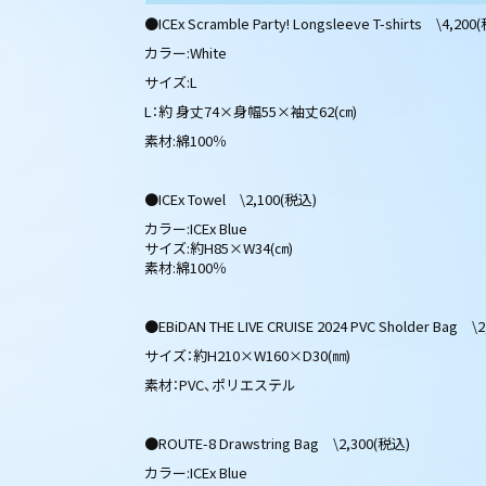
●ICEx Scramble Party! Longsleeve T-shirts \4,200
カラー:White
サイズ:L
L：約 身丈74×身幅55×袖丈62(㎝)
素材:綿100％
●ICEx Towel \2,100(税込)
カラー:ICEx Blue
サイズ:約H85×W34(㎝)
素材:綿100％
●EBiDAN THE LIVE CRUISE 2024 PVC Sholder Bag \
サイズ：約H210×W160×D30(㎜)
素材：PVC、ポリエステル
●ROUTE-8 Drawstring Bag \2,300(税込)
カラー:ICEx Blue