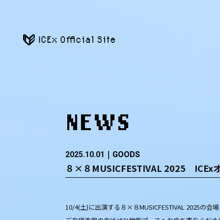
ICEx Official Site
NEWS
2025.10.01
GOODS
８×８MUSICFESTIVAL 2025 
10/4(土)に出演する８×８MUSICFESTIVAL 20