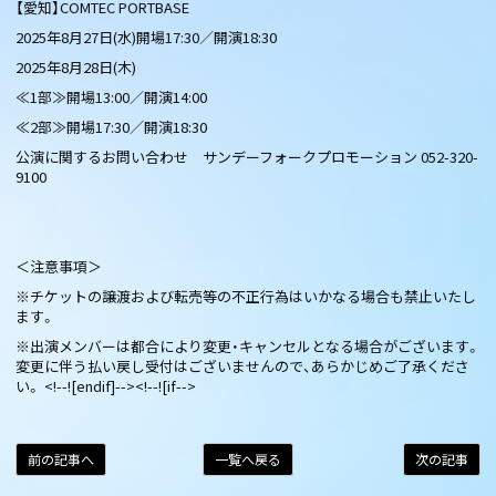
【愛知】COMTEC PORTBASE
2025年8月27日(水)開場17:30／開演18:30
2025年8月28日(木)
≪1部≫開場13:00／開演14:00
≪2部≫開場17:30／開演18:30
公演に関するお問い合わせ サンデーフォークプロモーション 052-320-
9100
＜注意事項＞
※チケットの譲渡および転売等の不正行為はいかなる場合も禁止いたし
ます。
※出演メンバーは都合により変更・キャンセルとなる場合がございます。
変更に伴う払い戻し受付はございませんので、あらかじめご了承くださ
い。 <!--![endif]--><!--![if-->
前の記事へ
一覧へ戻る
次の記事