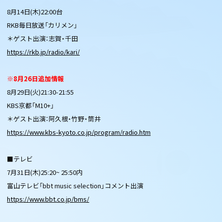
8月14日(木)22:00台
RKB毎日放送「カリメン」
＊ゲスト出演：志賀・千田
https://rkb.jp/radio/kari/
※8月26日追加情報
8月29日(火)21:30-21:55
KBS京都「M10+」
＊ゲスト出演：阿久根・竹野・筒井
https://www.kbs-kyoto.co.jp/program/radio.htm
■テレビ
7月31日(木)25:20~ 25:50内
富山テレビ「bbt music selection」コメント出演
https://www.bbt.co.jp/bms/