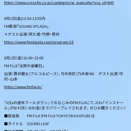
https://www.crossfm.co.jp/contpgms/w_main.php?oya_id=643
8月1日(金)13:30-13:55内
FM新潟「SOUND SPLASH」
＊ゲスト出演：阿久根・竹野・筒井
https://www.fmniigata.com/program/15
8月1日（金）21:00~23:00
FM FUJI「沈黙の金曜日」
出演：酒井健太（アルコ＆ピース）、弓木奈於（乃木坂46） ゲスト出演：中
村・山本
https://www.fmfuji.jp/
『ICExの週末クールダウン』でおなじみのFM FUJIにて、ICEx「インストー
ル」が8/4（月）~8/8（金）までパワープレイされます。ぜひお聞きください！
■放送局 FM FUJI (FM FUJI TOKYO78.6 KOFU83.0)
■タイトル SOUND LEAF