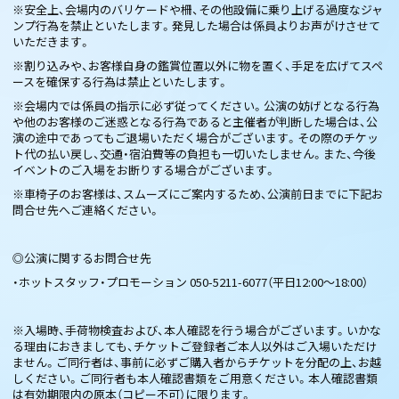
※安全上、会場内のバリケードや柵、その他設備に乗り上げる過度なジャ
ンプ行為を禁止といたします。発見した場合は係員よりお声がけさせて
いただきます。
※割り込みや、お客様自身の鑑賞位置以外に物を置く、手足を広げてスペ
ースを確保する行為は禁止といたします。
※会場内では係員の指示に必ず従ってください。公演の妨げとなる行為
や他のお客様のご迷惑となる行為であると主催者が判断した場合は、公
演の途中であってもご退場いただく場合がございます。その際のチケッ
ト代の払い戻し、交通・宿泊費等の負担も一切いたしません。また、今後
イベントのご入場をお断りする場合がございます。
※車椅子のお客様は、スムーズにご案内するため、公演前日までに下記お
問合せ先へご連絡ください。
◎公演に関するお問合せ先
・ホットスタッフ・プロモーション 050-5211-6077（平日12:00～18:00）
※入場時、手荷物検査および、本人確認を行う場合がございます。いかな
る理由におきましても、チケットご登録者ご本人以外はご入場いただけ
ません。ご同行者は、事前に必ずご購入者からチケットを分配の上、お越
しください。ご同行者も本人確認書類をご用意ください。本人確認書類
は有効期限内の原本（コピー不可）に限ります。