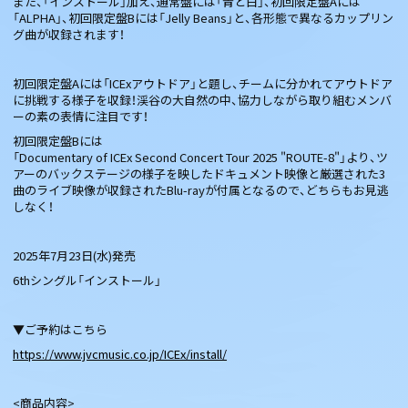
また、「インストール」加え、通常盤には「青と白」、初回限定盤Aには
「ALPHA」、初回限定盤Bには「Jelly Beans」と、各形態で異なるカップリン
グ曲が収録されます！
初回限定盤Aには「ICExアウトドア」と題し、チームに分かれてアウトドア
に挑戦する様子を収録！渓谷の大自然の中、協力しながら取り組むメンバ
ーの素の表情に注目です！
初回限定盤Bには
「Documentary of ICEx Second Concert Tour 2025 "ROUTE-8"」より、ツ
アーのバックステージの様子を映したドキュメント映像と厳選された3
曲のライブ映像が収録されたBlu-rayが付属となるので、どちらもお見逃
しなく！
2025年7月23日(水)発売
6thシングル「インストール」
▼ご予約はこちら
https://www.jvcmusic.co.jp/ICEx/install/
<商品内容>