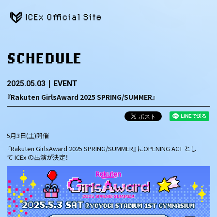
ICEx Official Site
SCHEDULE
2025.05.03
EVENT
『Rakuten GirlsAward 2025 SPRING/SUMMER』
5月3日(土)開催
『Rakuten GirlsAward 2025 SPRING/SUMMER』にOPENING ACT とし
て ICEx の出演が決定！