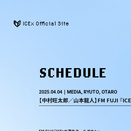
ICEx Official Site
SCHEDULE
2025.04.04
MEDIA
RYUTO
OTARO
【中村旺太郎／山本龍人】FM FUJI 『I