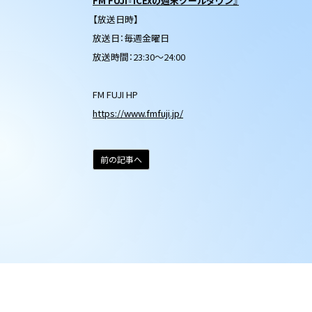
FM FUJI『ICExの週末クールダウン』
【放送日時】
放送日：毎週金曜日
放送時間：23:30～24:00
FM FUJI HP
https://www.fmfuji.jp/
前の記事へ