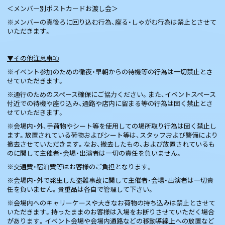
＜メンバー別ポストカードお渡し会＞
※メンバーの真後ろに回り込む行為、座る・しゃがむ行為は禁止とさせて
いただきます。
▼その他注意事項
※イベント参加のための徹夜・早朝からの待機等の行為は一切禁止とさ
せていただきます。
※通行のためのスペース確保にご協力ください。また、イベントスペース
付近での待機や座り込み、通路や店内に留まる等の行為は固く禁止とさ
せていただきます。
※会場内・外、手荷物やシート等を使用しての場所取り行為は固く禁止し
ます。放置されている荷物およびシート等は、スタッフおよび警備により
撤去させていただきます。なお、撤去したもの、および放置されているも
のに関して主催者・会場・出演者は一切の責任を負いません。
※交通費・宿泊費等はお客様のご負担となります。
※会場内・外で発生した盗難事故に関して主催者・会場・出演者は一切責
任を負いません。貴重品は各自で管理して下さい。
※会場内へのキャリーケースや大きなお荷物の持ち込みは禁止とさせて
いただきます。持ったままのお客様は入場をお断りさせていただく場合
があります。イベント会場や会場内通路などの移動導線上への放置など