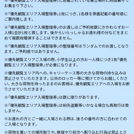
※「優先観覧エリア入場整理券」に記載されている集合場所に時間厳守で
お集まり下さい。
※「優先観覧エリア入場整理券」1枚につき、1名様を券面記載の番号順に
ご案内致します。
※「優先観覧エリア入場整理券」のお渡しはご予約枚数にかかわらずお一
人様1会計1枚と致します。後からいらっしゃるお連れ様の分などをまと
めて複数枚確保することはできません。
※「優先観覧エリア入場整理券」の整理番号はランダムでのお渡しとなり
ます。ご予約順ではありません。
※優先観覧エリアご入場の際、小学生以上の方お一人様につき1枚「優先
観覧エリア入場整理券」が必要になります。
※優先観覧エリア内への、キャリーケース等の大きな荷物の持ち込みは
禁止させていただきます。公共のロッカー等に預けてからお越しくださ
い。大きな荷物を持ったままのお客様は、優先観覧エリアへの入場をお断
りさせていただきます。
※「優先観覧エリア入場整理券」は数に限りがあります。
※「優先観覧エリア入場整理券」は紛失盗難等いかなる場合も再発行は致
しません。
※お連れの方とご一緒に入場される際は、後ろの番号の方に合わせての
ご入場となります。
※荷物を置いての場所取りや、無理やり前方へ割り込む行為は禁止とさ