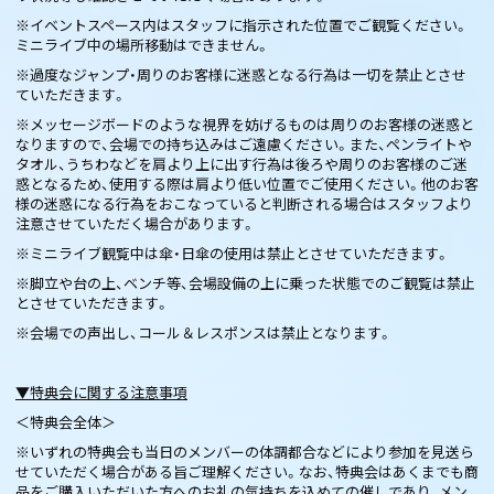
※イベントスペース内はスタッフに指示された位置でご観覧ください。
ミニライブ中の場所移動はできません。
※過度なジャンプ・周りのお客様に迷惑となる行為は一切を禁止とさせ
ていただきます。
※メッセージボードのような視界を妨げるものは周りのお客様の迷惑と
なりますので、会場での持ち込みはご遠慮ください。また、ペンライトや
タオル、うちわなどを肩より上に出す行為は後ろや周りのお客様のご迷
惑となるため、使用する際は肩より低い位置でご使用ください。他のお客
様の迷惑になる行為をおこなっていると判断される場合はスタッフより
注意させていただく場合があります。
※ミニライブ観覧中は傘・日傘の使用は禁止とさせていただきます。
※脚立や台の上、ベンチ等、会場設備の上に乗った状態でのご観覧は禁止
とさせていただきます。
※会場での声出し、コール＆レスポンスは禁止となります。
▼特典会に関する注意事項
＜特典会全体＞
※いずれの特典会も当日のメンバーの体調都合などにより参加を見送ら
せていただく場合がある旨ご理解ください。なお、特典会はあくまでも商
品をご購入いただいた方へのお礼の気持ちを込めての催しであり、メン