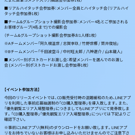
■リアルハイタッチ会参加券：メンバー全員とハイタッチ会（リアルハイ
タッチ会参加券1枚）
■チーム&グループショット撮影会参加券：メンバー4名とご参加される
お客様グループ(4名まで)での撮影会
（チーム&グループショット撮影会参加券お1人様1枚）
※Aチームメンバー「阿久根温世 / 志賀李玖 / 竹野世梛 / 筒井俊旭」
※Bチームメンバー「千田波空斗 / 中村旺太郎 / 八神遼介 / 山本龍人」
■メンバー別ポストカードお渡し会：希望メンバーを選んでのお渡し
会 (メンバー別ポストカードお渡し会参加券1枚）
【イベント参加方法】
今回のリリースイベントでは、CD販売受付時の混雑緩和のため、LINEアプ
リを利用した事前応募抽選制の「CD購入整理券」を導入致します。また、
「優先観覧エリア入場整理券」につきましてもLINEアプリにて発券致しま
す。「CD購入整理券」「優先観覧エリア入場整理券」については下記よりご
確認下さい。
※事前にLINEアプリ(無料)のダウンロードをお願い致します。LINEアプ
リをお持ちでいないお客様はお申し込みいただけませんのでご注意下さ