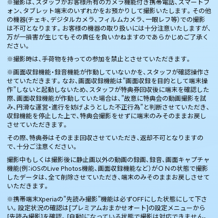
※撮影は、スタッフがお客様所有のカメラ機能付き携帯電話、スマートフ
ォン、タブレット端末のいずれかをお預かりして撮影いたします。その他
の機器(チェキ、デジタルカメラ、フィルムカメラ、一眼レフ等）での撮影
は不可となります。お客様の機器の取り扱いには十分注意いたしますが、
万が一損害が生じてもその責任を負いかねますのであらかじめご了承く
ださい。
※撮影時は、手荷物を持っての参加を禁止とさせていただきます。
※画面収録機能・録音機能が作動していないかを、スタッフが確認操作さ
せていただきます。なお、画面収録機能は”画面収録を目的として端末操
作”しないと起動しないため、スタッフが特典券回収後に端末を確認した
際、画面収録機能が作動していた場合は、”故意に特典会の動画撮影を試
み、円滑な運営・進行を妨げようとした不正行為”と判断させていただき、
収録機能を停止した上で、特典会撮影をせずに端末のみそのままお戻し
させていただきます。
その際、特典券はそのまま回収させていただき、返却不可となりますの
で、十分ご注意ください。
撮影中もしくは撮影後に静止画以外の動画の録画、録音、画面キャプチャ
機能(例：iOSのLive Photos機能、画面収録機能など）がＯＮの状態で撮影
したデータは、全て削除させていただき、端末のみそのままお戻しさせて
いただきます。
※携帯端末Xperiaの”先読み撮影”機能は必ずOFFにした状態にして下さ
い。設定状況の確認は[プレミアムおまかせオート]の設定メニューから
[先読み撮影]を確認。[自動]になっている状態で撮影は対応できません。