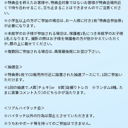
※特典会を終えたお客様や、特典会対象ではないお客様が特典会場所近
くで待ち合わせること、立ち止まることはできませんのでご注意くださ
い。
※小学生以上の方がご参加の場合は、お一人様に付き1枚「特典会参加券」
が必要になります。
※未就学のお子様が参加される場合は、保護者1名につき未就学のお子様
1名となります。撮影の際はお子様を保護者の方が抱かかえていただく
か、膝の上に載せてください。
※複数回ご参加される場合は、再度最後尾にお並び下さい。
＜抽選会＞
※特典券1枚でCD販売所付近に設置された抽選ブースにて、1回ご参加い
ただけます。
※1回の抽選で、A賞［チェキ］or B賞［自撮りトレカ ※ランダム8種。た
まに直筆コメント入り］のどちらかが当たります。
＜リアルハイタッチ会＞
※ハイタッチ以外の行為は禁止とさせていただきます。
※うちわやボード等を持ってのご参加はできません。