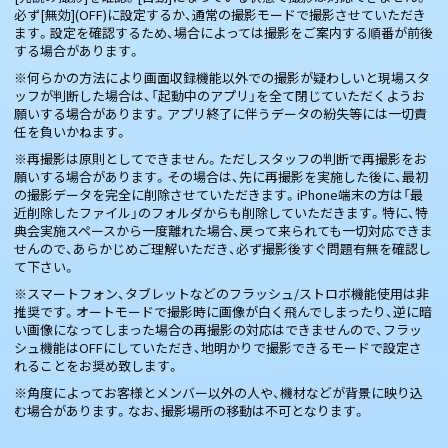
必ず[無効](OFF)に設定するか、通常の撮影モードで撮影させていただき
ます。設定を確認するため、場合によっては撮影をご案内する順番が前後
する場合があります。
※何らかの方法により画面収録機能以外での撮影が疑わしいと現場スタ
ッフが判断した場合は、「起動中のアプリ」を全て閉じていただくようお
願いする場合があります。アプリ終了に伴うデータの紛失等には一切責
任を負いかねます。
※再撮影は原則としてできません。ただしスタッフの判断で再撮影をお
願いする場合があります。その場合は、先に再撮影を実施した後に、最初
の撮影データを完全に削除させていただきます。iPhone端末の方は「最
近削除したファイル」のフォルダからも削除していただきます。特に、特
典会実施スペースから一度離れた場合、戻って来られても一切対応できま
せんので、あらかじめご理解いただき、必ず撮影後すぐ問題有無を確認し
て下さい。
※スマートフォン、タブレットなどのフラッシュ/ストロボ機能使用は非
推奨です。オートモードで撮影時に画像が白く飛んでしまったり、逆に暗
い画像になってしまった場合の再撮影の対応はできませんので、フラッ
シュ機能はOFFにしていただき、地明かりで撮影できるモードで設定さ
れることをお奨め致します。
※角度によってお客様とメンバー以外の人や、機材などが背景に映り込
む場合があります。なお、撮影場所の移動は不可となります。