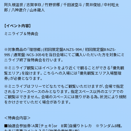
阿久根温世 / 志賀李玖 / 竹野世梛 / 千田波空斗 / 筒井俊旭 / 中村旺太
郎 / 八神遼介 / 山本龍人
【イベント内容】
ミニライブ＆特典会
※対象商品の『理想郷』(初回限定盤A:NZS-994 / 初回限定盤B:NZS-
995 / 通常盤: NCS-3054)を当日会場にてご購入いただいた方を対象にミ
ニライブ終了後特典会を行います。
※ミニライブ観覧にはイベントをより近くで観ることができる「優先観
覧エリア」を設けます。こちらへの入場には「優先観覧エリア入場整理
券」が必要となります。
※ミニライブはフリーでどなたでもご観覧いただけますが、会場で指定
されるフリースペースのみとなります。指定スペース以外のエリアでの
ご観覧はできません。会場のスペースには限りがある為、状況により規制
をかけさせていただく場合があります。
＜特典会内容＞
■抽選会参加券：A賞［チェキ］or B賞［自撮りトレカ ※ランダム8種。
たまに直筆コメント入り］（抽選会参加券1枚）