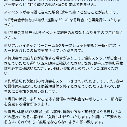
バー変更などに伴う商品の返品・返金対応はできません。
※イベントが長時間に及んだ場合、途中で終了となることがあります。
※『特典会参加券』は紛失・盗難などいかなる場合でも再発行はいたしま
せん。
※『特典会参加券』は各イベント実施日のみ有効となりますのでご注意く
ださい。
※リアルハイタッチ会→チーム&グループショット撮影会→個別ポスト
カードお渡し会の順で実施させていただきます。
※特典会の実施内容が前後する場合があります。場内スタッフがご案内
させていただく進行状況を随時ご確認ください。なお、お手元の特典券枚
数を必ずご確認いただき、使い残し・参加逃しのないようご注意くださ
い。
※列が途切れ次第別の特典会をスタートさせていただきます。また、途中
で最後尾を設定した後は新規受付を終了とさせていただきますので、お
早めにご参加をお願い致します。
※当日の状況によりやむを得ず開催中の特典会を中断もしくは一部内容
を変更する場合があります。
※当日、体温が37.5度以上のお客様、発熱や咳など風邪症状や息苦しさな
どの症状があるお客様のご入場はお断りいたします。体調にご不安のあ
る方は、くれぐれもご無理をなさらないようお願い致します。