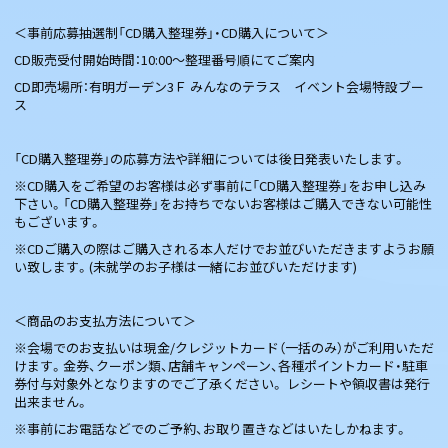
＜事前応募抽選制「CD購入整理券」・CD購入について＞
CD販売受付開始時間：10:00〜整理番号順にてご案内
CD即売場所：有明ガーデン3Ｆ みんなのテラス イベント会場特設ブー
ス
「CD購入整理券」の応募方法や詳細については後日発表いたします。
※CD購入をご希望のお客様は必ず事前に「CD購入整理券」をお申し込み
下さい。「CD購入整理券」をお持ちでないお客様はご購入できない可能性
もございます。
※CDご購入の際はご購入される本人だけでお並びいただきますようお願
い致します。(未就学のお子様は一緒にお並びいただけます)
＜商品のお支払方法について＞
※会場でのお支払いは現金/クレジットカード（一括のみ）がご利用いただ
けます。金券、クーポン類、店舗キャンペーン、各種ポイントカード・駐車
券付与対象外となりますのでご了承ください。 レシートや領収書は発行
出来ません。
※事前にお電話などでのご予約、お取り置きなどはいたしかねます。