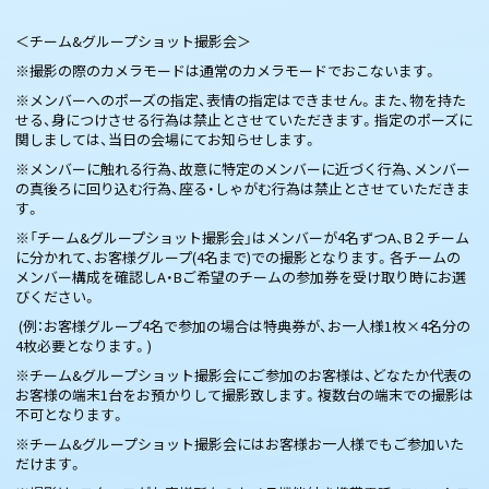
＜チーム&グループショット撮影会＞
※撮影の際のカメラモードは通常のカメラモードでおこないます。
※メンバーへのポーズの指定、表情の指定はできません。また、物を持た
せる、身につけさせる行為は禁止とさせていただきます。指定のポーズに
関しましては、当日の会場にてお知らせします。
※メンバーに触れる行為、故意に特定のメンバーに近づく行為、メンバー
の真後ろに回り込む行為、座る・しゃがむ行為は禁止とさせていただきま
す。
※「チーム&グループショット撮影会」はメンバーが4名ずつA、B２チーム
に分かれて、お客様グループ(4名まで)での撮影となります。各チームの
メンバー構成を確認しA・Bご希望のチームの参加券を受け取り時にお選
びください。
(例：お客様グループ4名で参加の場合は特典券が、お一人様1枚×4名分の
4枚必要となります。)
※チーム&グループショット撮影会にご参加のお客様は、どなたか代表の
お客様の端末1台をお預かりして撮影致します。複数台の端末での撮影は
不可となります。
※チーム&グループショット撮影会にはお客様お一人様でもご参加いた
だけます。