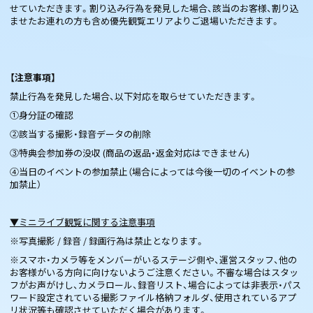
せていただきます。割り込み行為を発見した場合、該当のお客様、割り込
ませたお連れの方も含め優先観覧エリアよりご退場いただきます。
【注意事項】
禁止行為を発見した場合、以下対応を取らせていただきます。
①身分証の確認
②該当する撮影・録音データの削除
③特典会参加券の没収 (商品の返品・返金対応はできません)
④当日のイベントの参加禁止（場合によっては今後一切のイベントの参
加禁止）
▼ミニライブ観覧に関する注意事項
※写真撮影 / 録音 / 録画行為は禁止となります。
※スマホ・カメラ等をメンバーがいるステージ側や、運営スタッフ、他の
お客様がいる方向に向けないようご注意ください。不審な場合はスタッ
フがお声がけし、カメラロール、録音リスト、場合によっては非表示・パス
ワード設定されている撮影ファイル格納フォルダ、使用されているアプ
リ状況等も確認させていただく場合があります。