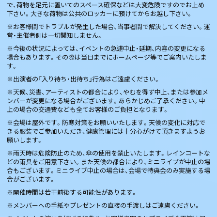
で、荷物を足元に置いてのスペース確保などは大変危険ですのでお止め
下さい。大きな荷物は公共のロッカーに預けてからお越し下さい。
※お客様間でトラブルが発生した場合、当事者間で解決してください。運
営・主催者側は一切関知しません。
※今後の状況によっては、イベントの急遽中止・延期、内容の変更になる
場合もあります。その際は当日までにホームページ等でご案内いたしま
す。
※出演者の「入り待ち・出待ち」行為はご遠慮ください。
※天候、災害、アーティストの都合により、やむを得ず中止、または参加メ
ンバーが変更になる場合がございます。あらかじめご了承ください。中
止の場合の交通費なども全てお客様のご負担となります。
※会場は屋外です。防寒対策をお願いいたします。天候の変化に対応で
きる服装でご参加いただき、健康管理には十分心がけて頂きますようお
願いします。
※雨天時は危険防止のため、傘の使用を禁止いたします。レインコートな
どの雨具をご用意下さい。また天候の都合により、ミニライブが中止の場
合もございます。ミニライブ中止の場合は、会場で特典会のみ実施する場
合がございます。
※開催時間は若干前後する可能性があります。
※メンバーへの手紙やプレゼントの直接の手渡しはご遠慮ください。