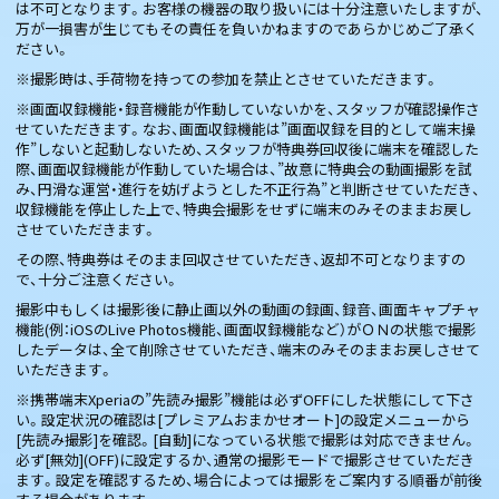
は不可となります。お客様の機器の取り扱いには十分注意いたしますが、
万が一損害が生じてもその責任を負いかねますのであらかじめご了承く
ださい。
※撮影時は、手荷物を持っての参加を禁止とさせていただきます。
※画面収録機能・録音機能が作動していないかを、スタッフが確認操作さ
せていただきます。なお、画面収録機能は”画面収録を目的として端末操
作”しないと起動しないため、スタッフが特典券回収後に端末を確認した
際、画面収録機能が作動していた場合は、”故意に特典会の動画撮影を試
み、円滑な運営・進行を妨げようとした不正行為”と判断させていただき、
収録機能を停止した上で、特典会撮影をせずに端末のみそのままお戻し
させていただきます。
その際、特典券はそのまま回収させていただき、返却不可となりますの
で、十分ご注意ください。
撮影中もしくは撮影後に静止画以外の動画の録画、録音、画面キャプチャ
機能(例：iOSのLive Photos機能、画面収録機能など）がＯＮの状態で撮影
したデータは、全て削除させていただき、端末のみそのままお戻しさせて
いただきます。
※携帯端末Xperiaの”先読み撮影”機能は必ずOFFにした状態にして下さ
い。設定状況の確認は[プレミアムおまかせオート]の設定メニューから
[先読み撮影]を確認。[自動]になっている状態で撮影は対応できません。
必ず[無効](OFF)に設定するか、通常の撮影モードで撮影させていただき
ます。設定を確認するため、場合によっては撮影をご案内する順番が前後