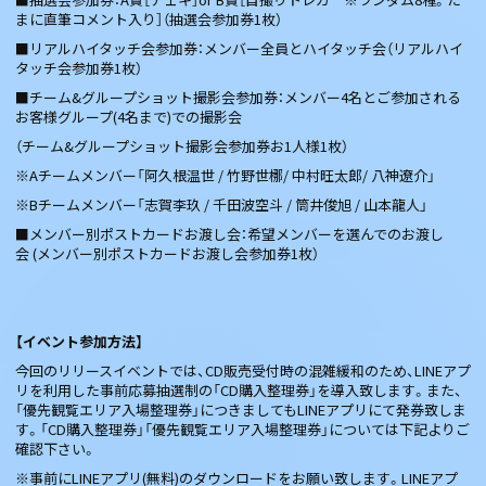
まに直筆コメント入り］（抽選会参加券1枚）
■リアルハイタッチ会参加券：メンバー全員とハイタッチ会（リアルハイ
タッチ会参加券1枚）
■チーム&グループショット撮影会参加券：メンバー4名とご参加される
お客様グループ(4名まで)での撮影会
（チーム&グループショット撮影会参加券お1人様1枚）
※Aチームメンバー「阿久根温世 / 竹野世梛/ 中村旺太郎/ 八神遼介」
※Bチームメンバー「志賀李玖 / 千田波空斗 / 筒井俊旭 / 山本龍人」
■メンバー別ポストカードお渡し会：希望メンバーを選んでのお渡し
会 (メンバー別ポストカードお渡し会参加券1枚）
【イベント参加方法】
今回のリリースイベントでは、CD販売受付時の混雑緩和のため、LINEアプ
リを利用した事前応募抽選制の「CD購入整理券」を導入致します。また、
「優先観覧エリア入場整理券」につきましてもLINEアプリにて発券致しま
す。「CD購入整理券」「優先観覧エリア入場整理券」については下記よりご
確認下さい。
※事前にLINEアプリ(無料)のダウンロードをお願い致します。LINEアプ