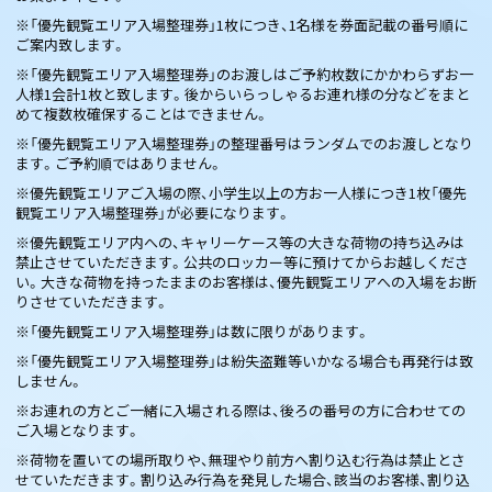
※「優先観覧エリア入場整理券」1枚につき、1名様を券面記載の番号順に
ご案内致します。
※「優先観覧エリア入場整理券」のお渡しはご予約枚数にかかわらずお一
人様1会計1枚と致します。後からいらっしゃるお連れ様の分などをまと
めて複数枚確保することはできません。
※「優先観覧エリア入場整理券」の整理番号はランダムでのお渡しとなり
ます。ご予約順ではありません。
※優先観覧エリアご入場の際、小学生以上の方お一人様につき1枚「優先
観覧エリア入場整理券」が必要になります。
※優先観覧エリア内への、キャリーケース等の大きな荷物の持ち込みは
禁止させていただきます。公共のロッカー等に預けてからお越しくださ
い。大きな荷物を持ったままのお客様は、優先観覧エリアへの入場をお断
りさせていただきます。
※「優先観覧エリア入場整理券」は数に限りがあります。
※「優先観覧エリア入場整理券」は紛失盗難等いかなる場合も再発行は致
しません。
※お連れの方とご一緒に入場される際は、後ろの番号の方に合わせての
ご入場となります。
※荷物を置いての場所取りや、無理やり前方へ割り込む行為は禁止とさ
せていただきます。割り込み行為を発見した場合、該当のお客様、割り込