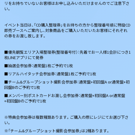
リをお持ちでいないお客様はお申し込みいただけませんのでご注意下さ
い。
イベント当日は、「CD購入整理券」をお持ちの方から整理番号順に特設CD
即売ブースへご案内し、対象商品をご購入いただいたお客様にそれぞれ
の券をお渡し致します。
■優先観覧エリア入場整理券(整理番号付）：先着でお一人様1会計につき1
枚LINEアプリにて発券
■抽選会参加券：通常盤1枚ご予約で1枚
■リアルハイタッチ会参加券：通常盤1枚ご予約で1枚
■チーム&グループショット撮影会参加券：通常盤+初回盤A or通常盤+初
回盤Bのご予約で1枚
■メンバー別ポストカードお渡し会参加券：通常盤+初回盤A or通常盤
+初回盤Bのご予約で1枚
※特典会参加券は複数種類あります。ご購入の際にレジにてお選び下さ
い。
※「チーム&グループショット撮影会参加券」は2種あります。