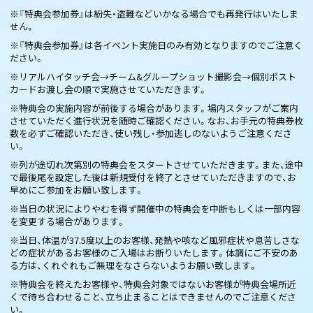
※『特典会参加券』は紛失・盗難などいかなる場合でも再発行はいたしま
せん。
※『特典会参加券』は各イベント実施日のみ有効となりますのでご注意く
ださい。
※リアルハイタッチ会→チーム&グループショット撮影会→個別ポスト
カードお渡し会の順で実施させていただきます。
※特典会の実施内容が前後する場合があります。場内スタッフがご案内
させていただく進行状況を随時ご確認ください。なお、お手元の特典券枚
数を必ずご確認いただき、使い残し・参加逃しのないようご注意くださ
い。
※列が途切れ次第別の特典会をスタートさせていただきます。また、途中
で最後尾を設定した後は新規受付を終了とさせていただきますので、お
早めにご参加をお願い致します。
※当日の状況によりやむを得ず開催中の特典会を中断もしくは一部内容
を変更する場合があります。
※当日、体温が37.5度以上のお客様、発熱や咳など風邪症状や息苦しさな
どの症状があるお客様のご入場はお断りいたします。体調にご不安のあ
る方は、くれぐれもご無理をなさらないようお願い致します。
※特典会を終えたお客様や、特典会対象ではないお客様が特典会場所近
くで待ち合わせること、立ち止まることはできませんのでご注意くださ
い。