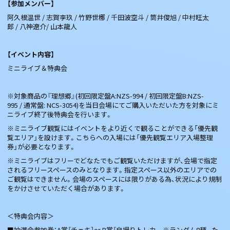
【参加メンバー】
阿久根温世 / 志賀李玖 / 竹野世梛 / 千田波空斗 / 筒井俊旭 / 中村旺太
郎 / 八神遼介/ 山本龍人
【イベント内容】
ミニライブ＆特典会
※対象商品の『理想郷』(初回限定盤A:NZS-994 / 初回限定盤B:NZS-
995 / 通常盤: NCS-3054)を当日会場にてご購入いただいた方を対象にミ
ニライブ終了後特典会を行います。
※ミニライブ観覧にはイベントをより近くで観ることができる「優先観
覧エリア」を設けます。こちらへの入場には「優先観覧エリア入場整理
券」が必要となります。
※ミニライブはフリーでどなたでもご観覧いただけますが、会場で指定
されるフリースペースのみとなります。指定スペース以外のエリアでの
ご観覧はできません。会場のスペースには限りがある為、状況により規制
をかけさせていただく場合があります。
＜特典会内容＞
■抽選会参加券：A賞［チェキ］or B賞［自撮りトレカ ※ランダム8種。た