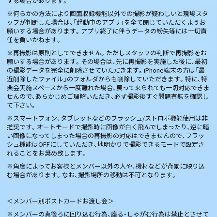
する場合があります。
※何らかの方法により画面収録機能以外での撮影が疑わしいと現場スタ
ッフが判断した場合は、「起動中のアプリ」を全て閉じていただくようお
願いする場合があります。アプリ終了に伴うデータの紛失等には一切責
任を負いかねます。
※再撮影は原則としてできません。ただしスタッフの判断で再撮影をお
願いする場合があります。その場合は、先に再撮影を実施した後に、最初
の撮影データを完全に削除させていただきます。iPhone端末の方は「最
近削除したファイル」のフォルダからも削除していただきます。特に、特
典会実施スペースから一度離れた場合、戻って来られても一切対応できま
せんので、あらかじめご理解いただき、必ず撮影後すぐ問題有無を確認し
て下さい。
※スマートフォン、タブレットなどのフラッシュ/ストロボ機能使用は非
推奨です。オートモードで撮影時に画像が白く飛んでしまったり、逆に暗
い画像になってしまった場合の再撮影の対応はできませんので、フラッ
シュ機能はOFFにしていただき、地明かりで撮影できるモードで設定さ
れることをお奨め致します。
※角度によってお客様とメンバー以外の人や、機材などが背景に映り込
む場合があります。なお、撮影場所の移動は不可となります。
＜メンバー別ポストカードお渡し会＞
※メンバーの真後ろに回り込む行為、座る・しゃがむ行為は禁止とさせて