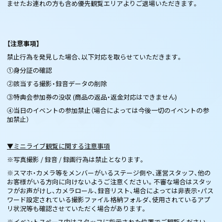
ませたお連れの方も含め優先観覧エリアよりご退場いただきます。
【注意事項】
禁止行為を発見した場合、以下対応を取らせていただきます。
①身分証の確認
②該当する撮影・録音データの削除
③特典会参加券の没収 (商品の返品・返金対応はできません)
④当日のイベントの参加禁止（場合によっては今後一切のイベントの参
加禁止）
▼ミニライブ観覧に関する注意事項
※写真撮影 / 録音 / 録画行為は禁止となります。
※スマホ・カメラ等をメンバーがいるステージ側や、運営スタッフ、他の
お客様がいる方向に向けないようご注意ください。不審な場合はスタッ
フがお声がけし、カメラロール、録音リスト、場合によっては非表示・パス
ワード設定されている撮影ファイル格納フォルダ、使用されているアプ
リ状況等も確認させていただく場合があります。
※イベントスペース内はスタッフに指示された位置でご観覧ください。