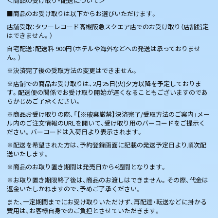
＜商品の受け取り・配送について＞
■商品のお受け取りは以下からお選びいただけます。
店舗受取：タワーレコード高槻阪急スクエア店でのお受け取り（店舗指定
はできません。）
自宅配送：配送料 900円（ホテルや海外などへの発送は承っておりませ
ん。）
※決済完了後の受取方法の変更はできません。
※店舗での商品お受け取りは、2月25日(火)夕方以降を予定しておりま
す。配送便の関係でお受け取り開始が遅くなることもございますのであ
らかじめご了承ください。
※商品お受け取りの際、「【※破棄厳禁】決済完了/受取方法のご案内」メー
ル内のご注文情報のURLを開いて、受け取り用のバーコードをご提示く
ださい。バーコードは入荷日より表示されます。
※配送を希望された方は、予約登録画面に記載の発送予定日より順次配
送いたします。
※商品のお取り置き期間は発売日から4週間となります。
※お取り置き期限終了後は、商品のお渡しはできません。その際、代金は
返金いたしかねますので、予めご了承ください。
また、一定期間までにお受け取りいただけず、再配達・転送などに掛かる
費用は、お客様自身でのご負担とさせていただきます。