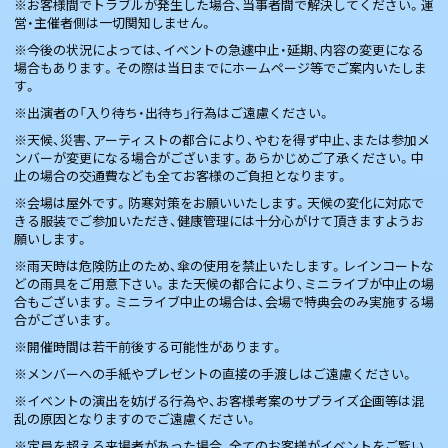
※お客様間でトラブルが発生した場合、当事者間で解決してください。運
営・主催者側は一切関知しません。
※今後の状況によっては、イベントの急遽中止・延期、内容の変更になる
場合もあります。その際は当日までにホームページ等でご案内いたしま
す。
※出演者の「入り待ち・出待ち」行為はご遠慮ください。
※天候、災害、アーティストの都合により、やむを得ず中止、または参加メ
ンバーが変更になる場合がございます。あらかじめご了承ください。中
止の場合の交通費なども全てお客様のご負担となります。
※会場は屋外です。防寒対策をお願いいたします。天候の変化に対応で
きる服装でご参加いただき、健康管理には十分心がけて頂きますようお
願いします。
※雨天時は危険防止のため、傘の使用を禁止いたします。レインコートな
どの雨具をご用意下さい。また天候の都合により、ミニライブが中止の場
合もございます。ミニライブ中止の場合は、会場で特典会のみ実施する場
合がございます。
※開催時間は若干前後する可能性があります。
※メンバーへの手紙やプレゼントの直接の手渡しはご遠慮ください。
※イベントの演出を妨げる行為や、お客様考案のサプライズ企画等は混
乱の原因となりますのでご遠慮ください。
※定員を超える来場者があった場合、全てのお客様がイベントをご覧い