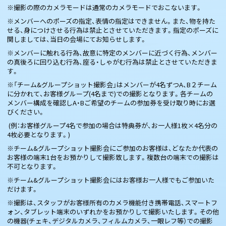
※撮影の際のカメラモードは通常のカメラモードでおこないます。
※メンバーへのポーズの指定、表情の指定はできません。また、物を持た
せる、身につけさせる行為は禁止とさせていただきます。指定のポーズに
関しましては、当日の会場にてお知らせします。
※メンバーに触れる行為、故意に特定のメンバーに近づく行為、メンバー
の真後ろに回り込む行為、座る・しゃがむ行為は禁止とさせていただきま
す。
※「チーム&グループショット撮影会」はメンバーが4名ずつA、B２チーム
に分かれて、お客様グループ(4名まで)での撮影となります。各チームの
メンバー構成を確認しA・Bご希望のチームの参加券を受け取り時にお選
びください。
(例：お客様グループ4名で参加の場合は特典券が、お一人様1枚×4名分の
4枚必要となります。)
※チーム&グループショット撮影会にご参加のお客様は、どなたか代表の
お客様の端末1台をお預かりして撮影致します。複数台の端末での撮影は
不可となります。
※チーム&グループショット撮影会にはお客様お一人様でもご参加いた
だけます。
※撮影は、スタッフがお客様所有のカメラ機能付き携帯電話、スマートフ
ォン、タブレット端末のいずれかをお預かりして撮影いたします。その他
の機器(チェキ、デジタルカメラ、フィルムカメラ、一眼レフ等）での撮影