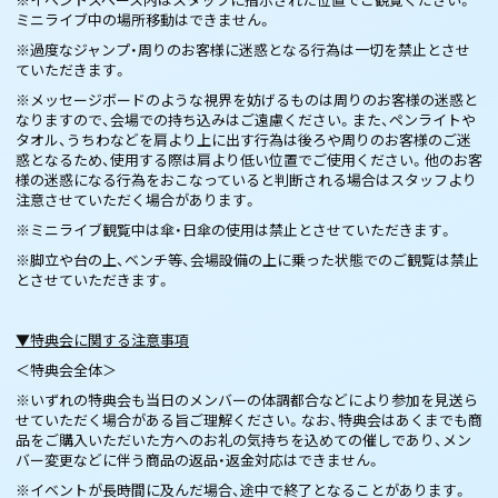
ミニライブ中の場所移動はできません。
※過度なジャンプ・周りのお客様に迷惑となる行為は一切を禁止とさせ
ていただきます。
※メッセージボードのような視界を妨げるものは周りのお客様の迷惑と
なりますので、会場での持ち込みはご遠慮ください。また、ペンライトや
タオル、うちわなどを肩より上に出す行為は後ろや周りのお客様のご迷
惑となるため、使用する際は肩より低い位置でご使用ください。他のお客
様の迷惑になる行為をおこなっていると判断される場合はスタッフより
注意させていただく場合があります。
※ミニライブ観覧中は傘・日傘の使用は禁止とさせていただきます。
※脚立や台の上、ベンチ等、会場設備の上に乗った状態でのご観覧は禁止
とさせていただきます。
▼特典会に関する注意事項
＜特典会全体＞
※いずれの特典会も当日のメンバーの体調都合などにより参加を見送ら
せていただく場合がある旨ご理解ください。なお、特典会はあくまでも商
品をご購入いただいた方へのお礼の気持ちを込めての催しであり、メン
バー変更などに伴う商品の返品・返金対応はできません。
※イベントが長時間に及んだ場合、途中で終了となることがあります。