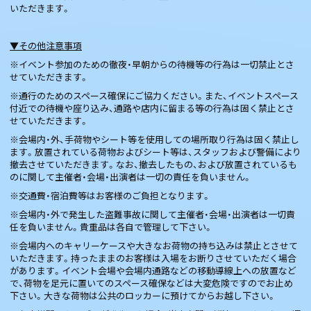
いただきます。
▼その他注意事項
※イベント参加のための徹夜・早朝からの待機等の行為は一切禁止とさ
せていただきます。
※通行のためのスペース確保にご協力ください。また、イベントスペース
付近での待機や座り込み、通路や店内に留まる等の行為は固く禁止とさ
せていただきます。
※会場内・外、手荷物やシート等を使用しての場所取り行為は固く禁止し
ます。放置されている荷物およびシート等は、スタッフおよび警備により
撤去させていただきます。なお、撤去したもの、および放置されているも
のに関して主催者・会場・出演者は一切の責任を負いません。
※交通費・宿泊費等はお客様のご負担となります。
※会場内・外で発生した盗難事故に関して主催者・会場・出演者は一切責
任を負いません。貴重品は各自で管理して下さい。
※会場内へのキャリーケースや大きなお荷物の持ち込みは禁止とさせて
いただきます。持ったままのお客様は入場をお断りさせていただく場合
があります。イベント会場や会場内通路などの移動導線上への放置など
で、荷物を足元に置いてのスペース確保などは大変危険ですのでお止め
下さい。大きな荷物は公共のロッカーに預けてからお越し下さい。