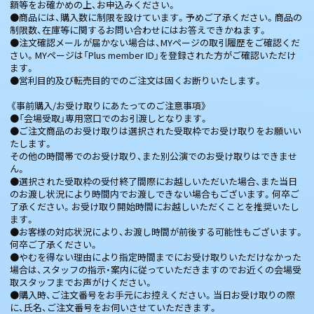
額等をお確かめの上、お申込みください。
●商品には、購入数に制限を設けています。予めご了承ください。商品の
制限数、在庫等に関するお問い合わせにはお答えできかねます。
●注文確認メールが届かない場合は、MYページの取引履歴をご確認くだ
さい。MYページは「Plus member ID」を登録された方がご確認いただけ
ます。
●営利目的及び転売目的でのご注文は固くお断りいたします。
《事前購入/お受け取りにあたってのご注意事項》
●「会場受取」専用窓口でのお引渡しとなります。
●ご注文商品のお受け取りは選択された受取枠でお受け取りをお願いい
たします。
その他の時間帯でのお受け取り、また別公演でのお受け取りはできませ
ん。
●選択された受取枠の受付終了間際にお越しいただいた場合、また当日
のお渡し状況により時間内でお渡しできない場合もございます。何卒ご
了承ください。お受け取り開始時間にお越しいただくことを推奨いたし
ます。
●お客様の対応状況により、お渡し時間が前後する可能性もございます。
何卒ご了承ください。
●やむを得ない理由により指定時間までにお受け取りいただけなかった
場合は、スタッフの指示・案内に従っていただきますのでお近くの会場受
取スタッフまでお声がけください。
●購入時、ご注文番号をお手元にお控えください。当日お受け取りの際
に、氏名、ご注文番号をお伺いさせていただきます。