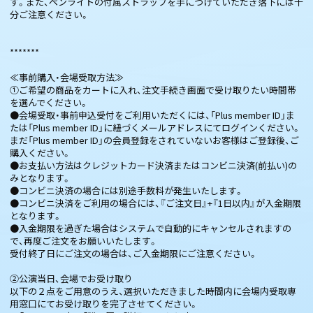
す。また、ペンライトの付属ストラップを手につけていただき落下には十
分ご注意ください。
*******
≪事前購入・会場受取方法≫
①ご希望の商品をカートに入れ、注文手続き画面で受け取りたい時間帯
を選んでください。
●会場受取・事前申込受付をご利用いただくには、「Plus member ID」ま
たは「Plus member ID」に紐づくメールアドレスにてログインください。
まだ「Plus member ID」の会員登録をされていないお客様はご登録後、ご
購入ください。
●お支払い方法はクレジットカード決済またはコンビニ決済(前払い)の
みとなります。
●コンビニ決済の場合には別途手数料が発生いたします。
●コンビニ決済をご利用の場合には、『ご注文日』+『1日以内』が入金期限
となります。
●入金期限を過ぎた場合はシステムで自動的にキャンセルされますの
で、再度ご注文をお願いいたします。
受付終了日にご注文の場合は、ご入金期限にご注意ください。
②公演当日、会場でお受け取り
以下の２点をご用意のうえ、選択いただきました時間内に会場内受取専
用窓口にてお受け取りを完了させてください。