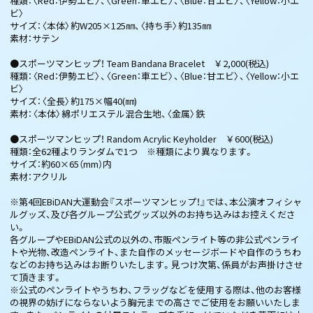
種類：〈Red：伊勢エビ〉、〈Green：車エビ〉、〈Blue：甘エビ〉、〈Yellow：小エ
ビ〉
サイズ：〈本体〉約W205×125㎜、〈持ち手〉約135㎜
素材：サテン
●スポーツマンヒップ！ Team Bandana Bracelet ￥2,000(税込)
種類：〈Red：伊勢エビ〉、〈Green：車エビ〉、〈Blue：甘エビ〉、〈Yellow：小エ
ビ〉
サイズ：〈全長〉約175×幅40(㎜)
素材：〈本体〉綿ポリエステル混合生地、〈金属〉鉄
●スポーツマンヒップ！ Random Acrylic Keyholder ￥600(税込)
種類：全62種よりランダムで1つ ※種類により異なります。
サイズ：約60×65（mm）内
素材：アクリル
※第4回EBiDAN大運動会『スポーツマンヒップ！』では、本公演オフィシャ
ルグッズ、及び各グループ公式グッズ以外のお持ち込みはお控えくださ
い。
各グループやEBiDAN公式の以外の、市販ペンライト等の非公式ペンライ
トや光物、改造ペンライト、また自作のメッセージボードや自作のうちわ
などのお持ち込みはお断りいたします。見つけ次第、係員がお声掛けさせ
て頂きます。
※公式のペンライトやうちわ、フラッグなどを使用する際は、他のお客様
の視界の妨げにならないよう胸元までの高さでご使用をお願いいたしま