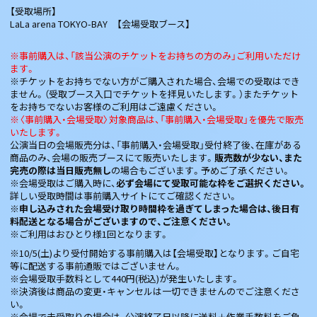
【受取場所】
LaLa arena TOKYO-BAY 【会場受取ブース】
※事前購入は、「該当公演のチケットをお持ちの方のみ」ご利用いただけ
ます。
※チケットをお持ちでない方がご購入された場合、会場での受取はでき
ません。（受取ブース入口でチケットを拝見いたします。）またチケット
をお持ちでないお客様のご利用はご遠慮ください。
※〈事前購入・会場受取〉対象商品は、「事前購入・会場受取」を優先で販売
いたします。
公演当日の会場販売分は、「事前購入・会場受取」受付終了後、在庫がある
商品のみ、会場の販売ブースにて販売いたします。
販売数が少ない、また
完売の際は当日販売無し
の場合もございます。予めご了承ください。
※会場受取はご購入時に、
必ず会場にて受取可能な枠をご選択ください。
詳しい受取時間は事前購入サイトにてご確認ください。
※
申し込みされた会場受け取り時間枠を過ぎてしまった場合は、後日有
料配送となる場合がございますので、ご注意ください。
※ご利用はおひとり様1回となります。
※10/5(土)より受付開始する事前購入は【会場受取】となります。ご自宅
等に配送する事前通販ではございません。
※会場受取手数料として440円(税込)が発生いたします。
※決済後は商品の変更・キャンセルは一切できませんのでご注意くださ
い。
※会場で未受取りの場合は、公演終了日以降に送料＋作業手数料をご負