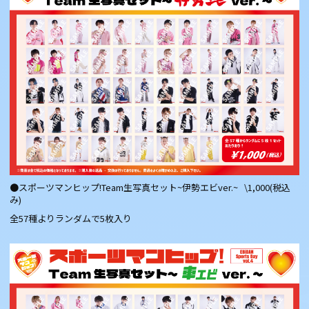
●スポーツマンヒップ!Team生写真セット~伊勢エビver.~ \1,000(税込
み)
全57種よりランダムで5枚入り