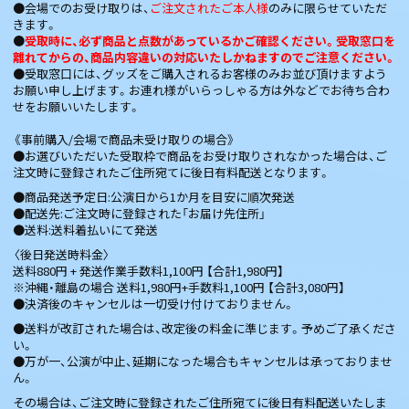
●会場でのお受け取りは、
ご注文されたご本人様
のみに限らせていただ
きます。
●
受取時に、必ず商品と点数があっているかご確認ください。受取窓口を
離れてからの、商品内容違いの対応いたしかねますのでご注意ください。
●受取窓口には、グッズをご購入されるお客様のみお並び頂けますよう
お願い申し上げます。お連れ様がいらっしゃる方は外などでお待ち合わ
せをお願いいたします。
《事前購入/会場で商品未受け取りの場合》
●お選びいただいた受取枠で商品をお受け取りされなかった場合は、ご
注文時に登録されたご住所宛てに後日有料配送となります。
●商品発送予定日:公演日から1か月を目安に順次発送
●配送先:ご注文時に登録された「お届け先住所」
●送料:送料着払いにて発送
〈後日発送時料金〉
送料880円 + 発送作業手数料1,100円 【合計1,980円】
※沖縄・離島の場合 送料1,980円+手数料1,100円 【合計3,080円】
●決済後のキャンセルは一切受け付けておりません。
●送料が改訂された場合は、改定後の料金に準じます。予めご了承くださ
い。
●万が一、公演が中止、延期になった場合もキャンセルは承っておりませ
ん。
その場合は、ご注文時に登録されたご住所宛てに後日有料配送いたしま