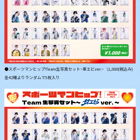
●スポーツマンヒップ!Team生写真セット~車エビver.~ \1,000(税込み)
全42種よりランダムで5枚入り