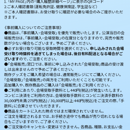
1. 「MY PAGE」内の「購入履歴詳細ページ」に表示のQRコード
2.ご本人確認書類（運転免許証、健康保険証、学生証など）
※ご本人確認書類は、お受け取りに確認が必要な場合のみご提示いただ
きます。
《事前購入についてのご注意事項》
●商品は、「事前購入・会場受取」を優先で販売いたします。公演当日の会
場販売分は、「事前購入・会場受取」の在庫分となりますので、完売や販売
数が少ない場合もございます。予めご了承ください。
●必ずお受け取り可能な受取時間を選択ください。
申し込みされた会場
受け取り時間枠を過ぎてしまった場合は、後日有料配送となる場合がご
ざいます
ので、ご注意ください。
●「会場販売」窓口では、事前に申し込みされた「会場受取」商品の受け渡
しは出来ませんので予めご了承ください。
既存グッズをご購入希望の場合は、通常販売レジにてご購入ください。
「会場受取」「会場販売」の両方をご利用いただくことも可能です。
追加購入や、既存商品のご購入は「会場販売」をご利用ください。
●ご利用にあたり、会場受取手数料とし440円(税込)が発生いたします。
コンビニ決済をご利用の方は、会場受取手数料とコンビニ決済手数料の
30,000円未満:275円(税込) / 30,000円以上:440円(税込)をご注文の際、「手
数料」に合算させていただきます。
●商品をカートに入れた時点ではまだ確保されていません。
ご注文を確定されるまでは、お手続き途中でも商品が売り切れとなる場
合もございますので、ご了承ください。
●ご注文後のキャンセル・変更はできません。各商品、種類、お支払い金