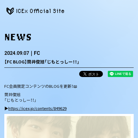
ICEx Official Site
NEWS
2024.09.07
FC
【FC BLOG】筒井俊旭「じもとっしー！！」
FC会員限定コンテンツのBLOGを更新！📖
筒井俊旭
「じもとっしー！！」
▶
https://icex.jp/contents/849629