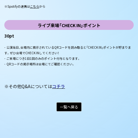
※Spotifyの連携は
こちら
から
ライブ来場「CHECK IN」ポイント
30pt
- 公演当日、会場内に掲示されているQRコードを読み取ると「CHECK IN」ポイントが貯まりま
す。ぜひ会場でCHECK INしてください！
- ご来場につき1日1回のみのポイント付与となります。
- QRコードの掲示場所は会場にてご確認ください。
※その他Q&Aについては
コチラ
一覧へ戻る