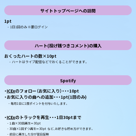
サイトトップページへの訪問
1pt
- 1日1回のみ ※要ログイン
ハート(投げ銭つきコメント)の購入
おくったハートの数×10pt
- ハートはライブ配信などでおくることができます。
Spotify
・
ICEx
のフォロー（お気に入り）・・・10pt
・お気に入りの曲への追加・・・1pt(1回のみ)
- 毎月1日に1度ポイントを付与いたします。
・
ICEx
のトラックを再生・・・1日30ptまで
- １曲×30回再生＝30pt
- 30曲×1回ずつ再生＝30pt など、お好きな貯め方ができます。
- 前日に再生した分が翌日反映