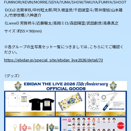
FUMINORI/KEVIN/MORRIE/SEIYA/YUMA/SHOW/TAKUYA/FUMIYA/SHOOT
《ICEx》志賀李玖/中村旺太郎/阿久根温世/千田波空斗/筒井俊旭/山本龍
人/竹野世梛/八神遼介
《Lienel》芳賀柊斗/近藤駿太/高岡ミロ/森田璃空/武田創世/高桑真之
サイズ：約55×90(mm)
※各グループの生写真セット一覧につきましては、こちらにてご確認く
ださい。
https://ebidan.jp/special_site/ebidan_live2026/detail/73
〈グッズ〉