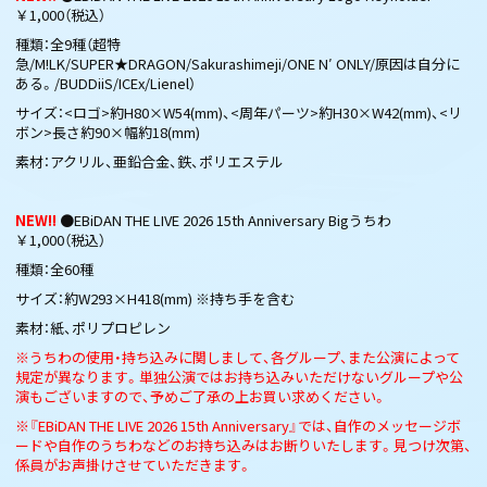
￥1,000（税込）
種類：全9種（超特
急/M!LK/SUPER★DRAGON/Sakurashimeji/ONE N′ ONLY/原因は自分に
ある。/BUDDiiS/ICEx/Lienel）
サイズ：<ロゴ>約H80×W54(mm)、<周年パーツ>約H30×W42(mm)、<リ
ボン>長さ約90×幅約18(mm)
素材：アクリル、亜鉛合金、鉄、ポリエステル
NEW!!
●EBiDAN THE LIVE 2026 15th Anniversary Bigうちわ
￥1,000（税込）
種類：全60種
サイズ：約W293×H418(mm) ※持ち手を含む
素材：紙、ポリプロピレン
※うちわの使用・持ち込みに関しまして、各グループ、また公演によって
規定が異なります。単独公演ではお持ち込みいただけないグループや公
演もございますので、予めご了承の上お買い求めください。
※『EBiDAN THE LIVE 2026 15th Anniversary』では、自作のメッセージボ
ードや自作のうちわなどのお持ち込みはお断りいたします。見つけ次第、
係員がお声掛けさせていただきます。