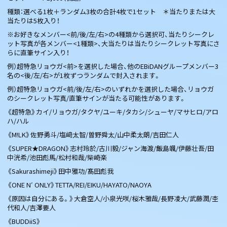
種類：選べる1枚＋ランダム3枚の合計4枚で1セット ＊当たりまたは大
当たりは5枚入り！
※お好きなメンバー<前/後/左/右>の4種類から選択可、当たりシークレ
ット写真が各メンバー<1種類>、大当たりは当たりシークレット写真にさ
らに直筆サイン入り！
例）超特急リョウガ<前>を選択した場合、他のEBiDANグループメンバー3
名の<後/左/右>が1枚ずつランダムで封入されます。
例）超特急リョウガ<前/後/左/右>のいずれかを選択した場合、リョウガ
のシークレット写真/直筆サインが当たる可能性があります。
《超特急》カイ/リョウガ/タクヤ/ユーキ/タカシ/シューヤ/マサヒロ/アロ
ハ/ハル
《M!LK》佐野勇斗/塩﨑太智/曽野舜太/山中柔太朗/吉田仁人
《SUPER★DRAGON》志村玲於/古川毅/ジャン海渡/飯島颯/伊藤壮吾/田
中洸希/池田彪馬/松村和哉/柴崎楽
《Sakurashimeji》田中雅功/髙田彪我
《ONE N′ ONLY》TETTA/REI/EIKU/HAYATO/NAOYA
《原因は自分にある。》大倉空人/小泉光咲/桜木雅哉/長野凌大/武藤潤/杢
代和人/吉澤要人
《BUDDiiS》