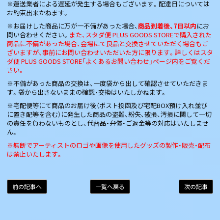
※運送業者による遅延が発生する場合もございます。配達日については
お約束出来かねます。
※お届けした商品に万が一不備があった場合、
商品到着後、7日以内
にお
問い合わせください。
また、スタダ便 PLUS GOODS STOREで購入された
商品に不備があった場合、会場にて良品と交換させていただく場合もご
ざいますが、事前にお問い合わせいただいた方に限ります。詳しくはスタ
ダ便 PLUS GOODS STORE「よくあるお問い合わせ」ページ内をご覧くだ
さい。
※不備があった商品の交換は、一度袋から出して確認させていただきま
す。袋から出さないままの確認・交換はいたしかねます。
※宅配便等にて商品のお届け後（ポスト投函及び宅配BOX預け入れ並び
に置き配等を含む）に発生した商品の盗難、紛失、破損、汚損に関して一切
の責任を負わないものとし、代替品・弁償・ご返金等の対応はいたしませ
ん。
※無断でアーティストのロゴや画像を使用したグッズの製作・販売・配布
は禁止いたします。
前の記事へ
一覧へ戻る
次の記事