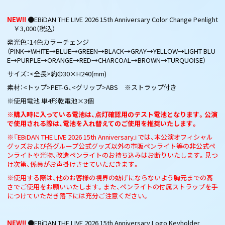
NEW!!
●EBiDAN THE LIVE 2026 15th Anniversary Color Change Penlight
￥3,000（税込）
発光色：14色カラーチェンジ
（PINK→WHITE→BLUE→GREEN→BLACK→GRAY→YELLOW→LIGHT BLU
E→PURPLE→ORANGE→RED→CHARCOAL→BROWN→TURQUOISE）
サイズ：<全長>約Φ30×H240(mm)
素材：<トップ>PET-G、<グリップ>ABS ※ストラップ付き
※使用電池 単4形乾電池×3個
※購入時に入っている電池は、点灯確認用のテスト電池となります。公演
で使用される際は、電池を入れ替えてのご使用を推奨いたします。
※『EBiDAN THE LIVE 2026 15th Anniversary』では、本公演オフィシャル
グッズおよび各グループ公式グッズ以外の市販ペンライト等の非公式ペ
ンライトや光物、改造ペンライトのお持ち込みはお断りいたします。見つ
け次第、係員がお声掛けさせていただきます。
※使用する際は、他のお客様の視界の妨げにならないよう胸元までの高
さでご使用をお願いいたします。また、ペンライトの付属ストラップを手
につけていただき落下には充分ご注意ください。
NEW!!
●EBiDAN THE LIVE 2026 15th Anniversary Logo Keyholder