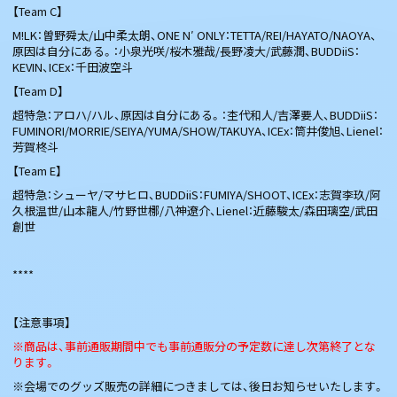
【Team C】
M!LK：曽野舜太/山中柔太朗、ONE N′ ONLY：TETTA/REI/HAYATO/NAOYA、
原因は自分にある。：小泉光咲/桜木雅哉/長野凌大/武藤潤、BUDDiiS：
KEVIN、ICEx：千田波空斗
【Team D】
超特急：アロハ/ハル、原因は自分にある。：杢代和人/吉澤要人、BUDDiiS：
FUMINORI/MORRIE/SEIYA/YUMA/SHOW/TAKUYA、ICEx：筒井俊旭、Lienel：
芳賀柊斗
【Team E】
超特急：シューヤ/マサヒロ、BUDDiiS：FUMIYA/SHOOT、ICEx：志賀李玖/阿
久根温世/山本龍人/竹野世梛/八神遼介、Lienel：近藤駿太/森田璃空/武田
創世
****
【注意事項】
※商品は、事前通販期間中でも事前通販分の予定数に達し次第終了とな
ります。
※会場でのグッズ販売の詳細につきましては、後日お知らせいたします。