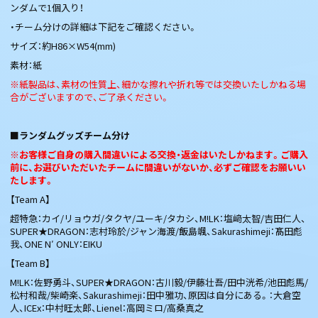
ンダムで1個入り！
・チーム分けの詳細は下記をご確認ください。
サイズ：約H86×W54(mm)
素材：紙
※紙製品は、素材の性質上、細かな擦れや折れ等では交換いたしかねる場
合がございますので、ご了承ください。
■ランダムグッズチーム分け
※お客様ご自身の購入間違いによる交換・返金はいたしかねます。ご購入
前に、お選びいただいたチームに間違いがないか、必ずご確認をお願いい
たします。
【Team A】
超特急：カイ/リョウガ/タクヤ/ユーキ/タカシ、M!LK：塩﨑太智/吉田仁人、
SUPER★DRAGON：志村玲於/ジャン海渡/飯島颯、Sakurashimeji：髙田彪
我、ONE N′ ONLY：EIKU
【Team B】
M!LK：佐野勇斗、SUPER★DRAGON：古川毅/伊藤壮吾/田中洸希/池田彪馬/
松村和哉/柴崎楽、Sakurashimeji：田中雅功、原因は自分にある。：大倉空
人、ICEx：中村旺太郎、Lienel：高岡ミロ/高桑真之