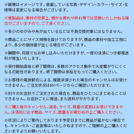
※画像はイメージです。掲載している写真・デザイン・カラー・サイズ・仕
様等は変更になる場合がございます。
※紙製品は、素材の性質上、細かな擦れや折れ等では交換いたしかねる場
合がございますので、ご了承ください。
※多少のゆがみや糸が出ているなどは不良交換対象にはなりません。
※商品ごとにサイズ規格を設けておりますが、商品の素材や加工工程に
より、多少の個体差が生じる場合がございます。
※期間中、何度でもお申し込みいただけますが、一度の決済につき都度送
料が発生いたします。
※受付開始直後と終了間際は、多数のアクセス集中で大変繋がりにくく
なる可能性があります。終了間際は余裕をもってご購入ください。
※お客様の電波都合による、複数決済された場合のキャンセルはお受け
できません。ご注文状況はMYページからご確認いただけます。
※別々のお会計でご注文された場合も、商品をひとつにまとめることは
できません。お会計ごとに発送、また送料がかかります。
※ご購入後のキャンセル、返金、サイズ、数量の変更はお受けできませ
ん。決済前に必ず商品、サイズ、数量をお確かめの上ご購入ください。
※状況によりご案内しております予定日までに商品が届かない場合で
も、キャンセル・ご返金等はいたしかねますので、ご理解の上ご購入くだ
さいますようお願いいたします。