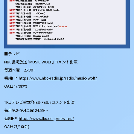
■テレビ
NBC長崎放送「MUSIC WOLF」コメント出演
毎週木曜 25:30~
番組HP：
https://www.nbc-radio.jp/radio/music-wolf/
OA日：7/9(木)
TKUテレビ熊本「NES-FES.」コメント出演
毎月第2・第4金曜 24:55～
番組HP：
https://www.tku.co.jp/nes-fes/
OA日：7/10(金)