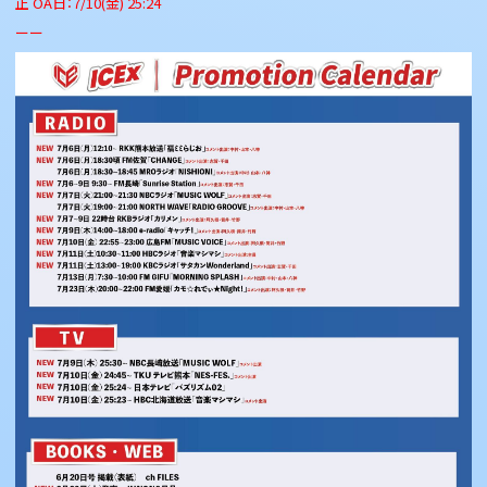
正 OA日：7/10(金) 25:24
ーー