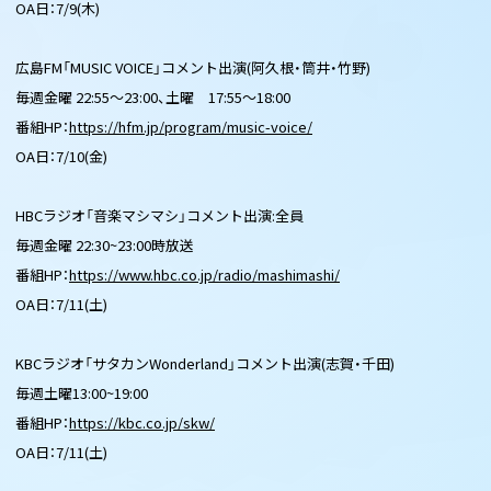
OA日：7/9(木)
広島FM「MUSIC VOICE」コメント出演(阿久根・筒井・竹野)
毎週金曜 22:55～23:00、土曜 17:55～18:00
番組HP：
https://hfm.jp/program/music-voice/
OA日：7/10(金)
HBCラジオ「音楽マシマシ」コメント出演:全員
毎週金曜 22:30~23:00時放送
番組HP：
https://www.hbc.co.jp/radio/mashimashi/
OA日：7/11(土)
KBCラジオ「サタカンWonderland」コメント出演(志賀・千田)
毎週土曜13:00~19:00
番組HP：
https://kbc.co.jp/skw/
OA日：7/11(土)