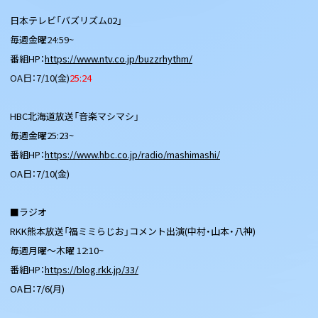
日本テレビ「バズリズム02」
毎週金曜
24:59~
番組HP：
https://www.ntv.co.jp/buzzrhythm/
OA日：7/10(金)
25:24
HBC北海道放送「音楽マシマシ」
毎週金曜25:23~
番組HP：
https://www.hbc.co.jp/radio/mashimashi/
OA日：7/10(金)
■ラジオ
RKK熊本放送「福ミミらじお」コメント出演(中村・山本・八神)
毎週月曜〜木曜 12:10~
番組HP：
https://blog.rkk.jp/33/
OA日：7/6(月)