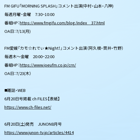
FM GIFU「MORNING SPLASH」コメント出演(中村・山本・八神)
毎週月曜~金曜 7:30~10:00
番組HP：
https://www.fmgifu.com/blog/index__37.html
OA日：7/13(月)
FM愛媛「カモ☆れでぃ★Night！」コメント出演（阿久根・筒井・竹野）
毎週木〜金曜 20:00~22:00
番組HP：
https://www.joeufm.co.jp/crn/
OA日：7/23(木）
◼️雑誌・WEB
6月20日号掲載 ch FILES【表紙】
https://www.ch-files.net/
6月20日(土)発売 JUNON8月号
https://www.junon-tv.jp/articles/4414