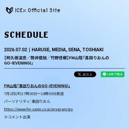
ICEx Official Site
SCHEDULE
2026.07.02
HARUSE
MEDIA
SENA
TOSHIAKI
【阿久根温世／筒井俊旭／竹野世梛】FM山陰「髙田りおんの
GO-!EVENING!」
FM山陰「髙田りおんのGO-!EVENING!」
7月2日(木)17時20分～18時30分放送
パーソナリティ：髙田りおん
https://www.fm-sanin.co.jp/program/go
※コメント出演