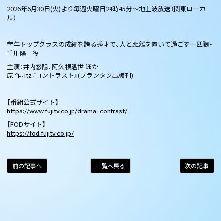
2026年6月30日(火)より毎週火曜日24時45分〜地上波放送（関東ローカ
ル）
学年トップクラスの成績を誇る秀才で、人と距離を置いて過ごす一匹狼・
千川陽 役
主演：井内悠陽、阿久根温世 ほか
原 作：itz『コントラスト』(プランタン出版刊)
【番組公式サイト】
https://www.fujitv.co.jp/drama_contrast/
【FODサイト】
https://fod.fujitv.co.jp/
前の記事へ
一覧へ戻る
次の記事