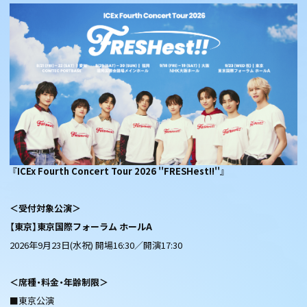
『ICEx Fourth Concert Tour 2026 ''FRESHest!!''』
＜受付対象公演＞
【東京】東京国際フォーラム ホールA
2026年9月23日(水祝) 開場16:30／開演17:30
＜席種・料金・年齢制限＞
■東京公演