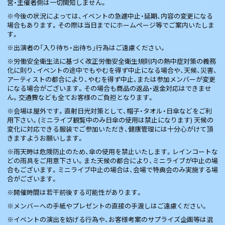
営・主催者側は一切関知しません。
※今後の状況によっては、イベントの急遽中止・延期、内容の変更になる
場合もあります。その際は当日までにホームページ等でご案内いたしま
す。
※出演者の「入り待ち・出待ち」行為はご遠慮ください。
※労働安全衛生法に基づく改正労働安全衛生規則内の熱中症対策の義務
化に則り、イベントの途中でもやむを得ず中止になる場合や、天候、災害、
アーティストの都合により、やむを得ず中止、または参加メンバーが変更
になる場合がございます。その場合も商品の返品・返金対応はできませ
ん。交通費なども全てお客様のご負担となります。
※会場は屋外です。直射日光対策として、帽子・タオル・日傘などをご利
用下さい。(ミニライブ観覧中のみ日傘の使用は禁止になります) 天候の
変化に対応できる服装でご参加いただき、健康管理には十分心がけて頂
きますようお願いします。
※雨天時は危険防止のため、傘の使用を禁止いたします。レインコートな
どの雨具をご用意下さい。また天候の都合により、ミニライブが中止の場
合もございます。ミニライブ中止の場合は、会場で特典会のみ実施する場
合がございます。
※開催時間は若干前後する可能性があります。
※メンバーへの手紙やプレゼントの直接の手渡しはご遠慮ください。
※イベントの演出を妨げる行為や、お客様考案のサプライズ企画等は混