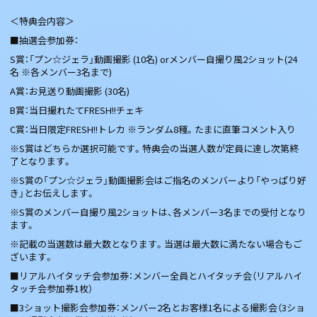
＜特典会内容＞
■抽選会参加券：
S賞：「プン☆ジェラ」動画撮影 (10名) orメンバー自撮り風2ショット(24
名 ※各メンバー3名まで)
A賞：お見送り動画撮影 (30名)
B賞：当日撮れたてFRESH!!チェキ
C賞：当日限定FRESH!!トレカ ※ランダム8種。たまに直筆コメント入り
※S賞はどちらか選択可能です。特典会の当選人数が定員に達し次第終
了となります。
※S賞の「プン☆ジェラ」動画撮影会はご指名のメンバーより「やっぱり好
き」とお伝えします。
※S賞のメンバー自撮り風2ショットは、各メンバー3名までの受付となり
ます。
※記載の当選数は最大数となります。当選は最大数に満たない場合もご
ざいます。
■リアルハイタッチ会参加券：メンバー全員とハイタッチ会（リアルハイ
タッチ会参加券1枚）
■3ショット撮影会参加券：メンバー2名とお客様1名による撮影会（3ショ