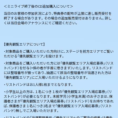
＜ミニライブ終了後のCD追加購入について＞
当日のお客様の参加状況により、特典券の配布が上限に達し販売受付を
終了する場合があります。その場合の追加販売受付はありません。詳し
くは当日会場のアナウンスにてご確認ください。
【優先観覧エリアについて】
・対象商品をご購入いただいた方向けに、ステージを前方エリアでご覧い
ただける「優先観覧エリア」を設けます。
・対象商品をご購入いただいた方には「優先観覧エリア入場応募券」（リス
トバンド）を付与（=係の者が手首に巻きます）いたします。リストバンド
には整理番号が振ってあり、抽選にて該当の整理番号が当選された方は
「優先観覧エリア」にご入場いただけるようになります。
・リストバンドはお1人様1枚までとなります。
・小学生以上の方は、１名につき１枚の「優先観覧エリア入場応募券」（リ
ストバンド）が必要となります。未就学児（小学生未満）のお子さまは、保
護者さまが「優先観覧エリア入場応募券」（リストバンド）をお持ちであれ
ば、保護者さま１名につき2名まで「優先観覧エリア入場応募券」（リスト
バンド）無しでご入場いただけます。
・リストバンドの「当選整理番号」「優先エリアへのご案内の順番」は優先