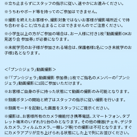
※立ち止まらずにスタッフの指示に従い、速やかにお進みください。
※うちわやボード等を持ってのご参加はできません。
※撮影を終えたお客様や、撮影対象ではないお客様が撮影場所近くで待
ち合わせること/立ち止まることはできませんのでご注意ください。
※小学生以上の方がご参加の場合は、お一人様に付き1枚『動画撮影OKお
見送り会 参加券』が必要になります。
※未就学児のお子様が参加される場合は、保護者様1名につき未就学のお
子様1名となります。
＜「プン☆ジェラ」動画撮影＞
※『「プン☆ジェラ」動画撮影 参加券』1枚でご指名のメンバーの「プン☆
ジェラ」動画撮影に1回ご参加いただけます。
※お客様ご自身の手に持った状態にて動画の撮影のみ可能となります。
※録画ボタンの開始と終了はスタッフの指示に従い撮影を行います。
※録画モードを起動した画面をスタッフにご提示ください。
※撮影は、お客様所有のカメラ機能付き携帯電話、スマートフォン、タブ
レット端末のいずれか1台のみとなります。その他の機器(チェキ、デジタ
ルカメラ、フィルムカメラ、一眼レフ等)での撮影は不可となります。すぐ
にカメラアプリが立ち上げられる状態にした上で列にお並びください。