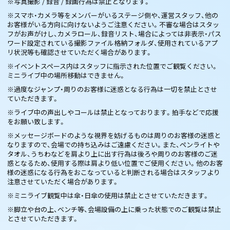
※写真撮影 / 録音 / 録画行為は禁止となります。
※スマホ・カメラ等をメンバーがいるステージ側や、運営スタッフ、他の
お客様がいる方向に向けないようご注意ください。不審な場合はスタッ
フがお声がけし、カメラロール、録音リスト、場合によっては非表示・パス
ワード設定されている撮影ファイル格納フォルダ、使用されているアプ
リ状況等も確認させていただく場合があります。
※イベントスペース内はスタッフに指示された位置でご観覧ください。
ミニライブ中の場所移動はできません。
※過度なジャンプ・周りのお客様に迷惑となる行為は一切を禁止とさせ
ていただきます。
※ライブ中の声出しやコールは禁止となっております。拍手などで応援
をお願い致します。
※メッセージボードのような視界を妨げるものは周りのお客様の迷惑と
なりますので、会場での持ち込みはご遠慮ください。また、ペンライトや
タオル、うちわなどを肩より上に出す行為は後ろや周りのお客様のご迷
惑となるため、使用する際は肩より低い位置でご使用ください。他のお客
様の迷惑になる行為をおこなっていると判断される場合はスタッフより
注意させていただく場合があります。
※ミニライブ観覧中は傘・日傘の使用は禁止とさせていただきます。
※脚立や台の上、ベンチ等、会場設備の上に乗った状態でのご観覧は禁止
とさせていただきます。