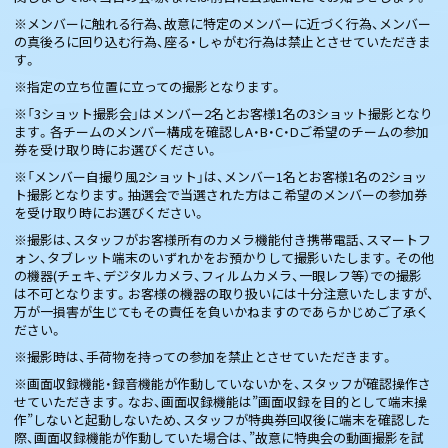
※メンバーに触れる行為、故意に特定のメンバーに近づく行為、メンバー
の真後ろに回り込む行為、座る・しゃがむ行為は禁止とさせていただきま
す。
※指定の立ち位置に立っての撮影となります。
※「3ショット撮影会」はメンバー2名とお客様1名の3ショット撮影となり
ます。各チームのメンバー構成を確認しA・B・C・Dご希望のチームの参加
券を受け取り時にお選びください。
※「メンバー自撮り風2ショット」は、メンバー1名とお客様1名の2ショッ
ト撮影となります。抽選会で当選された方はこ希望のメンバーの参加券
を受け取り時にお選びください。
※撮影は、スタッフがお客様所有のカメラ機能付き携帯電話、スマートフ
ォン、タブレット端末のいずれかをお預かりして撮影いたします。その他
の機器(チェキ、デジタルカメラ、フィルムカメラ、一眼レフ等）での撮影
は不可となります。お客様の機器の取り扱いには十分注意いたしますが、
万が一損害が生じてもその責任を負いかねますのであらかじめご了承く
ださい。
※撮影時は、手荷物を持っての参加を禁止とさせていただきます。
※画面収録機能・録音機能が作動していないかを、スタッフが確認操作さ
せていただきます。なお、画面収録機能は”画面収録を目的として端末操
作”しないと起動しないため、スタッフが特典券回収後に端末を確認した
際、画面収録機能が作動していた場合は、”故意に特典会の動画撮影を試