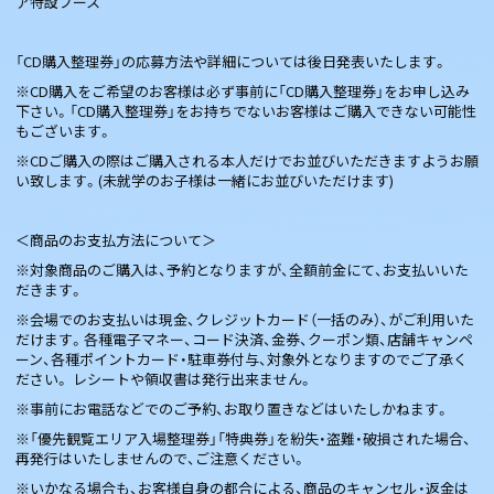
ア特設ブース
「CD購入整理券」の応募方法や詳細については後日発表いたします。
※CD購入をご希望のお客様は必ず事前に「CD購入整理券」をお申し込み
下さい。「CD購入整理券」をお持ちでないお客様はご購入できない可能性
もございます。
※CDご購入の際はご購入される本人だけでお並びいただきますようお願
い致します。(未就学のお子様は一緒にお並びいただけます)
＜商品のお支払方法について＞
※対象商品のご購入は、予約となりますが、全額前金にて、お支払いいた
だきます。
※会場でのお支払いは現金、クレジットカード（一括のみ）、がご利用いた
だけます。各種電子マネー、コード決済、金券、クーポン類、店舗キャンペ
ーン、各種ポイントカード・駐車券付与、対象外となりますのでご了承く
ださい。 レシートや領収書は発行出来ません。
※事前にお電話などでのご予約、お取り置きなどはいたしかねます。
※「優先観覧エリア入場整理券」「特典券」を紛失・盗難・破損された場合、
再発行はいたしませんので、ご注意ください。
※いかなる場合も、お客様自身の都合による、商品のキャンセル・返金は