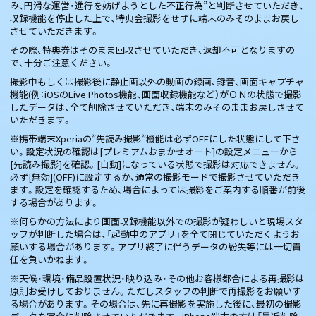
み、円滑な運営・進行を妨げようとした不正行為”と判断させていただき、
収録機能を停止した上で、特典会撮影をせずに端末のみそのままお戻し
させていただきます。
その際、特典券はそのまま回収させていただき、返却不可となりますの
で、十分ご注意ください。
撮影中もしくは撮影後に静止画以外の動画の録画、録音、画面キャプチャ
機能(例：iOSのLive Photos機能、画面収録機能など）がＯＮの状態で撮影
したデータは、全て削除させていただき、端末のみそのままお戻しさせて
いただきます。
※携帯端末Xperiaの”先読み撮影”機能は必ずOFFにした状態にして下さ
い。設定状況の確認は[プレミアムおまかせオート]の設定メニューから
[先読み撮影]を確認。[自動]になっている状態で撮影は対応できません。
必ず[無効](OFF)に設定するか、通常の撮影モードで撮影させていただき
ます。設定を確認するため、場合によっては撮影をご案内する順番が前後
する場合があります。
※何らかの方法により画面収録機能以外での撮影が疑わしいと現場スタ
ッフが判断した場合は、「起動中のアプリ」を全て閉じていただくようお
願いする場合があります。アプリ終了に伴うデータの紛失等には一切責
任を負いかねます。
※天候・環境・備品設置状況・映り込み・その他お客様都合による再撮影は
原則お受けしておりません。ただしスタッフの判断で再撮影をお願いす
る場合があります。その場合は、先に再撮影を実施した後に、最初の撮影