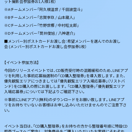
ット撮影会参加券お1人様1枚）
※Aチームメンバー「阿久根温世 / 千田波空斗」
※Bチームメンバー「志賀李玖 / 山本龍人」
※Cチームメンバー「竹野世梛 / 中村旺太郎」
※Dチームメンバー「筒井俊旭 / 八神遼介」
■メンバー別ポストカードお渡し会：希望メンバーを選んでのお渡し
会 (メンバー別ポストカードお渡し会参加券1枚）
【イベント参加方法】
今回のリリースイベントでは、CD販売受付時の混雑緩和のため、LINEアプ
リを利用した事前応募抽選制の「CD購入整理券」を導入致します。また、
優先観覧エリアにつきましては「優先観覧エリア入場応募券」（リストバ
ンド）をCD購入の際にお渡しします。「CD購入整理券」「優先観覧エリア
入場応募券」については下記よりご確認下さい。
※事前にLINEアプリ(無料)のダウンロードをお願い致します。LINEアプ
リをお持ちでいないお客様はお申し込みいただけませんのでご注意下さ
い。
イベント当日は、「CD購入整理券」をお持ちの方から整理番号順に特設CD
即売ブースへご案内し、対象商品をご購入いただいたお客様にそれぞれ