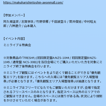
https://makuharishintoshin-aeonmall.com/
【参加メンバー】
阿久根温世 / 志賀李玖 / 竹野世梛 / 千田波空斗 / 筒井俊旭 / 中村旺太
郎 / 八神遼介 / 山本龍人
【イベント内容】
ミニライブ＆特典会
※対象商品の『FRESH!!』(初回限定盤A:NZS-1044 / 初回限定盤B:NZS-
1045 / 通常盤: NCS-3081)を当日会場にてご購入いただいた方を対象にミ
ニライブ終了後特典会を行います。
※ミニライブ観覧にはイベントをより近くで観ることができる「優先観
覧エリア」を設けます。こちらへの入場には「優先観覧エリア入場整理
券」が必要となります。「優先観覧エリア入場整理券」は抽選となります。
※ミニライブはフリーでどなたでもご観覧いただけますが、会場で指定
されるフリースペースのみとなります。指定スペース以外のエリアでの
ご観覧はできません。会場のスペースには限りがある為、状況により規制
をかけさせていただく場合があります。