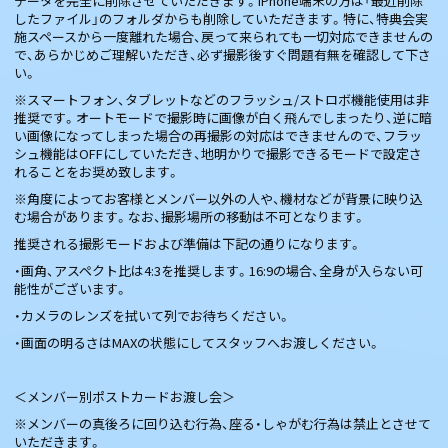
データを完全に削除させていただきます。iPhone端末の方は「最近削除
したファイル」のフォルダからも削除していただきます。特に、特典会実
施スペースから一度離れた場合、戻って来られても一切対応できませんの
で、あらかじめご理解いただき、必ず撮影後すぐ問題有無を確認して下さ
い。
※スマートフォン、タブレットなどのフラッシュ/ストロボ機能使用は非
推奨です。オートモードで撮影時に画像が白く飛んでしまったり、逆に暗
い画像になってしまった場合の再撮影の対応はできませんので、フラッ
シュ機能はOFFにしていただき、地明かりで撮影できるモードで設定さ
れることをお奨め致します。
※角度によってお客様とメンバー以外の人や、機材などが背景に映り込
む場合があります。なお、撮影場所の移動は不可となります。
推奨される撮影モードおよび準備は下記の通りになります。
・画角、アスペクト比は4:3を推奨します。16:9の場合、全身が入らない可
能性がございます。
・カメラのレンズを拭いて列でお待ちください。
・画面の明るさはMAXの状態にしてスタッフへお渡しください。
＜メンバー別ポストカードお渡し会＞
※メンバーの真後ろに回り込む行為、座る・しゃがむ行為は禁止とさせて
いただきます。