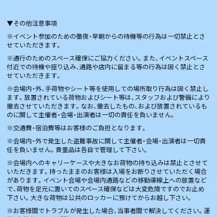
▼その他注意事項
※イベント参加のための徹夜・早朝からの待機等の行為は一切禁止とさ
せていただきます。
※通行のためのスペース確保にご協力ください。また、イベントスペース
付近での待機や座り込み、通路や店内に留まる等の行為は固く禁止とさ
せていただきます。
※会場内・外、手荷物やシート等を使用しての場所取り行為は固く禁止し
ます。放置されている荷物およびシート等は、スタッフおよび警備により
撤去させていただきます。なお、撤去したもの、および放置されているも
のに関して主催者・会場・出演者は一切の責任を負いません。
※交通費・宿泊費等はお客様のご負担となります。
※会場内・外で発生した盗難事故に関して主催者・会場・出演者は一切責
任を負いません。貴重品は各自で管理して下さい。
※会場内へのキャリーケースや大きなお荷物の持ち込みは禁止とさせて
いただきます。持ったままのお客様は入場をお断りさせていただく場合
があります。イベント会場や会場内通路などの移動導線上への放置など
で、荷物を足元に置いてのスペース確保などは大変危険ですのでお止め
下さい。大きな荷物は公共のロッカーに預けてからお越し下さい。
※お客様間でトラブルが発生した場合、当事者間で解決してください。運