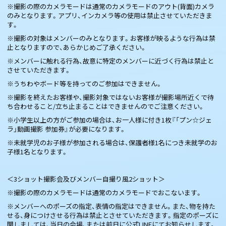
※撮影の際のカメラモードは通常のカメラモードのアウト(背面)カメラ
のみとなります。アプリ、インカメラ等の使用は禁止させていただきま
す。
※撮影の対象はメンバーのみとなります。お客様が映るような行為は禁
止となりますので、あらかじめご了承ください。
※メンバーに触れる行為、故意に特定のメンバーに近づく行為は禁止と
させていただきます。
※うちわやボード等を持ってのご参加はできません。
※撮影を終えたお客様や、撮影対象ではないお客様が撮影場所近くで待
ち合わせること/立ち止まることはできませんのでご注意ください。
※小学生以上の方がご参加の場合は、お一人様に付き1枚『「プン☆ジェ
ラ」動画撮影 参加券』が必要になります。
※未就学児のお子様が参加される場合は、保護者様1名につき未就学のお
子様1名となります。
＜3ショット撮影会及びメンバー自撮り風2ショット＞
※撮影の際のカメラモードは通常のカメラモードでおこないます。
※メンバーへのポーズの指定、表情の指定はできません。また、物を持た
せる、身につけさせる行為は禁止とさせていただきます。指定のポーズに
関しましては、当日の会場、または前日に公式LINEにてお知らせします。