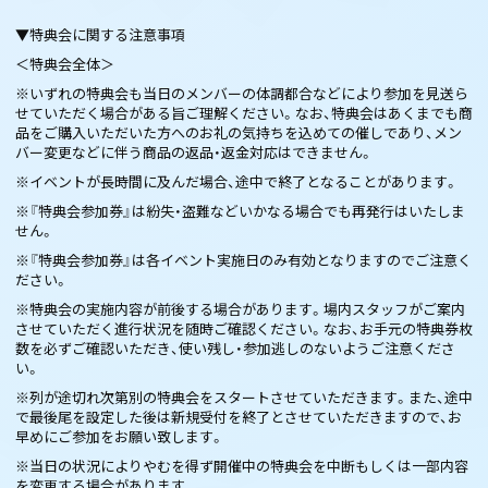
▼特典会に関する注意事項
＜特典会全体＞
※いずれの特典会も当日のメンバーの体調都合などにより参加を見送ら
せていただく場合がある旨ご理解ください。なお、特典会はあくまでも商
品をご購入いただいた方へのお礼の気持ちを込めての催しであり、メン
バー変更などに伴う商品の返品・返金対応はできません。
※イベントが長時間に及んだ場合、途中で終了となることがあります。
※『特典会参加券』は紛失・盗難などいかなる場合でも再発行はいたしま
せん。
※『特典会参加券』は各イベント実施日のみ有効となりますのでご注意く
ださい。
※特典会の実施内容が前後する場合があります。場内スタッフがご案内
させていただく進行状況を随時ご確認ください。なお、お手元の特典券枚
数を必ずご確認いただき、使い残し・参加逃しのないようご注意くださ
い。
※列が途切れ次第別の特典会をスタートさせていただきます。また、途中
で最後尾を設定した後は新規受付を終了とさせていただきますので、お
早めにご参加をお願い致します。
※当日の状況によりやむを得ず開催中の特典会を中断もしくは一部内容
を変更する場合があります。