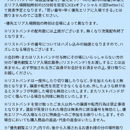
エリア入場開始時刻の15分前を目安にICExオフィシャル X（旧Twitter）に
て発表予定となります。「若い番号=早く優先エリアに入場できる」とは
限りませんのでご注意ください。
・優先エリア入場開始の時刻は会場によって異なります。
※リストバンドの配布数には上限がございます。無くなり次第配布終了
となります。
※リストバンドの番号についてはハズレ込みの抽選となりますので、ハ
ズレとなる場合もございます。
※会計時・またはリストバンド付与時にその場にいらっしゃらない方の
分の「優先観覧エリア入場応募券」（リストバンド）をお渡しすることは出
来ません。必ず参加される方ご自身がお会計をお済ませの上、受け取りに
お越しください。
※リストバンドは一度外したり切り離したりなど、手を加えられると無
効となります。譲渡や転売を否定できなくなるため、外したような跡があ
るとスタッフが判断した場合も無効といたします。またリストバンドが
ひどく傷んでいる場合も同様に無効といたします。
※リストバンドを受け取ったご本人以外への譲渡や転売行為は禁止事項
となります。違反が見受けられた場合は無条件に該当番号を無効とし、優
先エリアへの入場ならびに特典会へのご参加をお断りいたします。その
場合においても購入商品の返品・代金の返金はいたしません。
※「優先観覧エリア」内での、後から入場されるお連れ様の分の場所取り