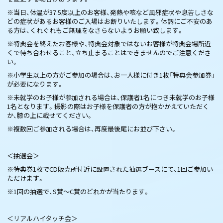
※当日、体温が37.5度以上のお客様、発熱や咳など風邪症状や息苦しさな
どの症状があるお客様のご入場はお断りいたします。体調にご不安のあ
る方は、くれぐれもご無理をなさらないようお願い致します。
※特典会を終えたお客様や、特典会対象ではないお客様が特典会場所近
くで待ち合わせること、立ち止まることはできませんのでご注意くださ
い。
※小学生以上の方がご参加の場合は、お一人様に付き1枚「特典会参加券」
が必要になります。
※未就学のお子様が参加される場合は、保護者1名につき未就学のお子様
1名となります。撮影の際はお子様を保護者の方が抱かかえていただく
か、膝の上に載せてください。
※複数回ご参加される場合は、再度最後尾にお並び下さい。
＜抽選会＞
※特典券1枚でCD販売所付近に設置された抽選ブースにて、1回ご参加い
ただけます。
※1回の抽選で、S賞～C賞のどれかが当たります。
＜リアルハイタッチ会＞