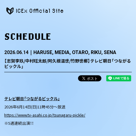
ICEx Official Site
SCHEDULE
2026.06.14
HARUSE
MEDIA
OTARO
RIKU
SENA
【志賀李玖/中村旺太郎/阿久根温世/竹野世梛】テレビ朝日「つながる
ピックル」
テレビ朝日「つながるピックル」
2026年6月14日(日)11時45分～放送
https://www.tv-asahi.co.jp/tsunagaru-pickle/
※5週連続出演！！