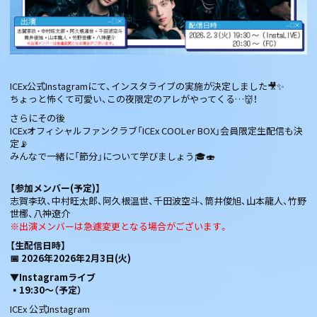
ICEx公式Instagramにて、インスタライブの実施が決定しました🎥✨
ちょっと怖くて可愛い、この夜限定のアレがやってくる…👹！
さらにその後――
ICExオフィシャルファンクラブ「ICEx COOLer BOX」会員限定生配信も決
定📡
みんなで一緒に「節分」について学びましょう🎓🍣
【参加メンバー(予定)】
志賀李玖、中村旺太郎、阿久根温世、千田波空斗、筒井俊旭、山本龍人、竹野
世梛、八神遼介
※出演メンバーは急遽変更となる場合がございます。
【生配信日時】
📅 2026年2026年2月3日(火)
▼Instagramライブ
▪19:30〜（予定）
ICEx 公式Instagram