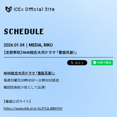
ICEx Official Site
SCHEDULE
2026.01.04
MEDIA
RIKU
【志賀李玖】NHK総合大河ドラマ 「豊臣兄弟！」
NHK総合大河ドラマ 「豊臣兄弟！」
毎週日曜日20時00分～21時00分放送
織田信長姓小役として出演！
【番組公式サイト】
https://www.nhk.jp/g/ts/P52L88MYXY/