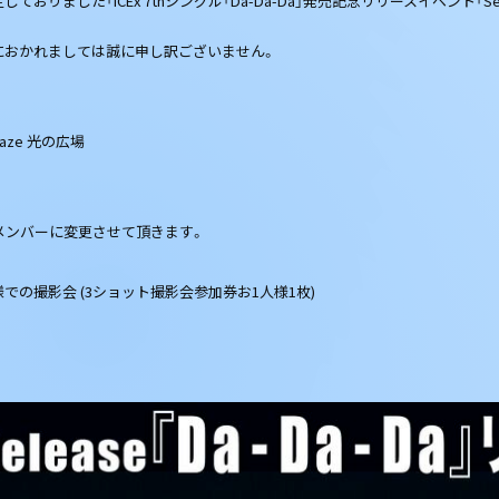
した「ICEx 7thシングル「Da-Da-Da」発売記念リリースイベント「Secr
におかれましては誠に申し訳ございません。
aze 光の広場
メンバーに変更させて頂きます。
での撮影会 (3ショット撮影会参加券お1人様1枚)