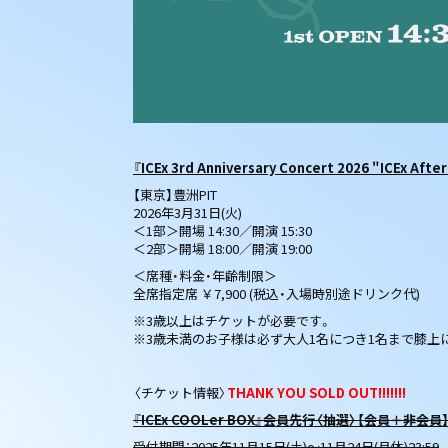
『ICEx 3rd Anniversary Concert 2026 "ICEx After
【東京】豊洲PIT
2026年3月31日(火)
＜1部＞開場 14:30／開演 15:30
＜2部＞開場 18:00／開演 19:00
＜席種・料金・年齢制限＞
全席指定席 ￥7,900 (税込・入場時別途ドリンク代)
※3歳以上はチケットが必要です。
※3歳未満のお子様は必ず大人1名につき1名まで膝上
〈チケット情報〉
THANK YOU SOLD OUT!!!!!!!
『ICEx COOLer BOX』会員先行〈抽選〉【会員＋非会員
受付期間：2025年11月15日(土)～11月24日(月休)23:59