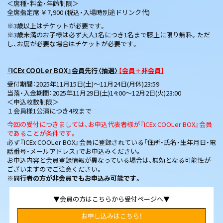
＜席種・料金・年齢制限＞
全席指定席 ￥7,900 (税込・入場時別途ドリンク代)
※3歳以上はチケットが必要です。
※3歳未満のお子様は必ず大人1名につき1名まで膝上に限り無料。ただ
し、お席が必要な場合はチケットが必要です。
『ICEx COOLer BOX』会員先行〈抽選〉
【会員＋非会員】
受付期間：2025年11月15日(土)～11月24日(月休)23:59
当落・入金期間：2025年11月29日(土)14:00～12月2日(火)23:00
＜申込枚数制限＞
１会員様1公演につき4枚まで
今回の受付につきましては、お申込代表者様が『ICEx COOLer BOX』会員
であることが条件です。
必ず『ICEx COOLer BOX』会員に登録されている「住所・氏名・生年月日・電
話番号・メールアドレス」でお申込みください。
お申込内容と会員登録情報が異なっている場合は、無効となる可能性が
ございますのでご注意ください。
※同行者の方が非会員でもお申込み可能です。
▼会員の方はこちらから受付ページへ▼
お申し込みはこちら！