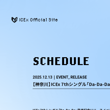
ICEx Official Site
SCHEDULE
2025.12.13
EVENT
RELEASE
【神奈川】ICEx 7thシングル「Da-Da-