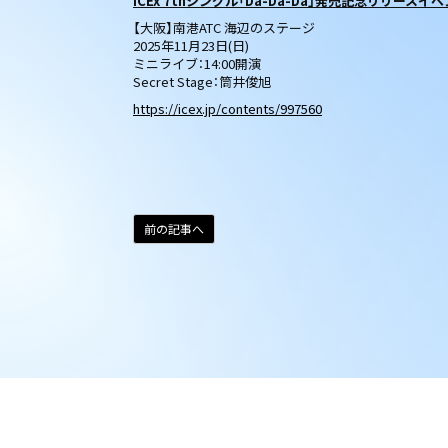
ICEx 7thシングル「Da-Da-Da」発売記念リリースイベント
【大阪】南港ATC 海辺のステージ
2025年11月23日(日)
ミニライブ：14:00開演
Secret Stage：筒井俊旭
https://icex.jp/contents/997560
前の記事へ