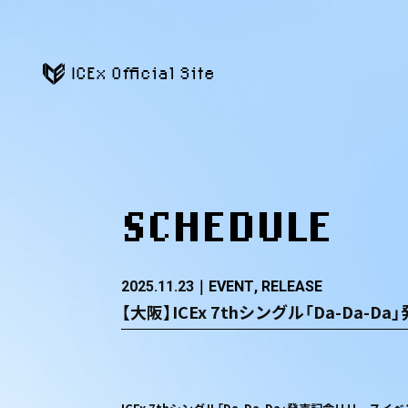
ICEx Official Site
SCHEDULE
2025.11.23
EVENT
RELEASE
【大阪】ICEx 7thシングル「Da-Da-Da